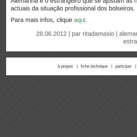
Alemanha e o estrangeiro que se ajustam às 
actuais da situação profissional dos bolseiros.
Para mais infos, clique
aqui.
28.06.2012 | par
ritadamasio
|
alema
estr
à propos
fiche technique
participer