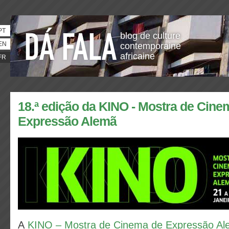
PT
blog de culture
EN
contemporaine
africaine
FR
18.ª edição da KINO - Mostra de Cine
Expressão Alemã
A
KINO – Mostra de Cinema de Expressão A