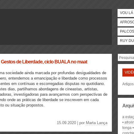
VOU LÁ 
AFROS
PALCO
RUY DU
”: Gestos de Liberdade, ciclo BUALA no maat
VIDÉ
ma sociedade ainda marcada por profundas desigualdades de
nero, entendemos a emancipação e liberdade como processos
entes em contínuas e escorregadias disputas no quotidiano.
Artigos
tes dias, partilhamos abordagens de cineastas, artistas,
adoras, investigadoras para avançarmos com perspectivas de
do onde as práticas de liberdade se inscrevem em cada
to ou situação propostos.
Arqui
a esta
afroli
15.09.2020 | por
Marta Lança
tonga
conchi