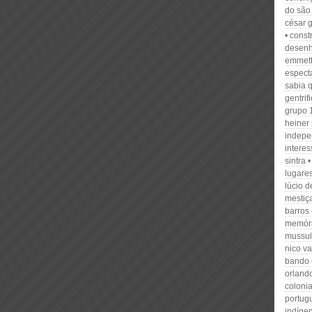
do são
césar 
const
desen
emmett 
espect
sabia q
gentrif
grupo 
heiner 
indepe
intere
sintra
lugares
lúcio 
mestiç
barros
memór
mussu
nico va
bando
orland
colonia
portug
indíge