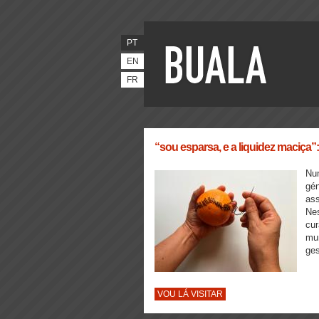
PT
EN
FR
“sou esparsa, e a liquidez maciça
Nu
gé
ass
Nes
cur
mun
ges
VOU LÁ VISITAR