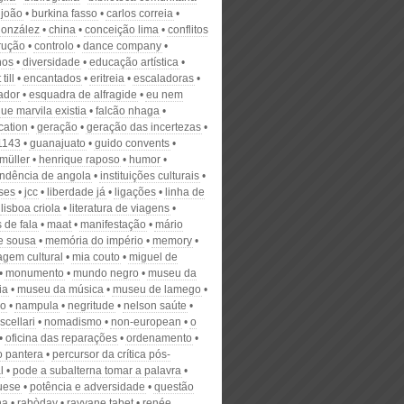
 joão
burkina fasso
carlos correia
gonzález
china
conceição lima
conflitos
rução
controlo
dance company
hos
diversidade
educação artística
till
encantados
eritreia
escaladoras
ador
esquadra de alfragide
eu nem
ue marvila existia
falcão nhaga
ication
geração
geração das incertezas
1143
guanajuato
guido convents
müller
henrique raposo
humor
ndência de angola
instituições culturais
sses
jcc
liberdade já
ligações
linha de
lisboa criola
literatura de viagens
 de fala
maat
manifestação
mário
de sousa
memória do império
memory
agem cultural
mia couto
miguel de
monumento
mundo negro
museu da
ia
museu da música
museu de lamego
lo
nampula
negritude
nelson saúte
scellari
nomadismo
non-european
o
oficina das reparações
ordenamento
o pantera
percursor da crítica pós-
l
pode a subalterna tomar a palavra
uese
potência e adversidade
questão
na
rabòday
rayyane tabet
renée