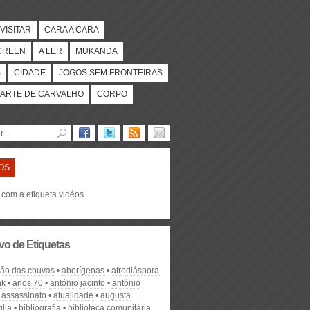
VISITAR
CARA A CARA
CREEN
A LER
MUKANDA
S
CIDADE
JOGOS SEM FRONTEIRAS
ARTE DE CARVALHO
CORPO
OS
 com a etiqueta vidéos
vo de Etiquetas
ção das chuvas
aborígenas
afrodiáspora
nk
anos 70
antónio jacinto
antónio
assassinato
atualidade
augusta
glia
bibliografia
biblioteca comunitária