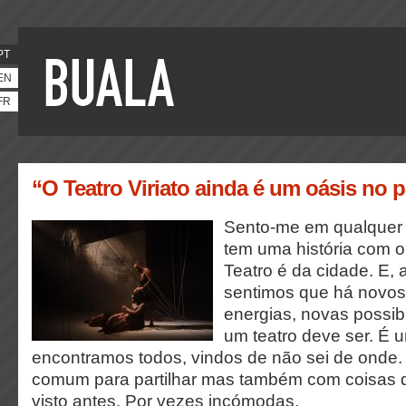
PT
EN
FR
“O Teatro Viriato ainda é um oásis no p
Sento-me em qualquer s
tem uma história com o 
Teatro é da cidade. E, 
sentimos que há novos
energias, novas possibi
um teatro deve ser. É
encontramos todos, vindos de não sei de onde
comum para partilhar mas também com coisas 
visto antes. Por vezes incómodas.