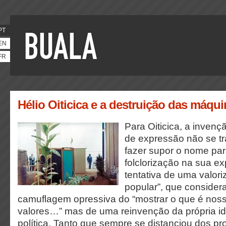
PT
EN
FR
Hélio Oiticica e a destruição das máqui
Para Oiticica, a inven
de expressão não se tr
fazer supor o nome pa
folclorização na sua ex
tentativa de uma valori
popular”, que conside
camuflagem opressiva do “mostrar o que é nos
valores…” mas de uma reinvenção da própria id
política. Tanto que sempre se distanciou dos pro