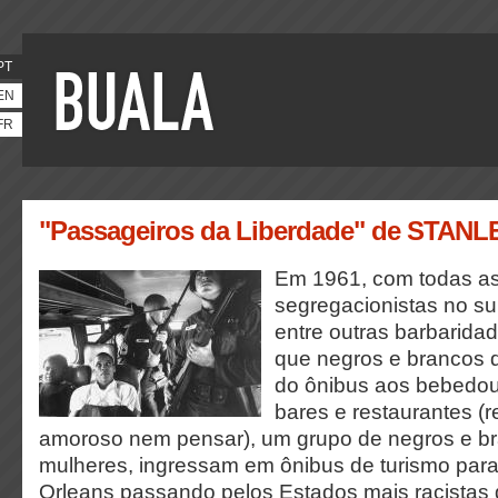
PT
EN
FR
"Passageiros da Liberdade" de STAN
Em 1961, com todas as 
segregacionistas no su
entre outras barbarida
que negros e brancos 
do ônibus aos bebedou
bares e restaurantes (
amoroso nem pensar), um grupo de negros e b
mulheres, ingressam em ônibus de turismo par
Orleans passando pelos Estados mais racistas 