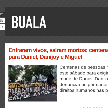
PT
EN
FR
Entraram vivos, saíram mortos: centena
para Daniel, Danijoy e Miguel
Centenas de pessoas 
este sábado para exigi
morte de Daniel, Danijo
denunciar os permanen
direitos humanos nas p