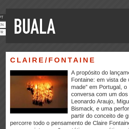
PT
EN
FR
C L A I R E / F O N T A I N E
A propósito do lançame
Fontaine: em vista de
made” em Portugal, o
conversa com um dos 
Leonardo Araujo, Migu
Bismack, e uma perfor
partir do conceito de
percorre todo o pensamento de Claire Fontain