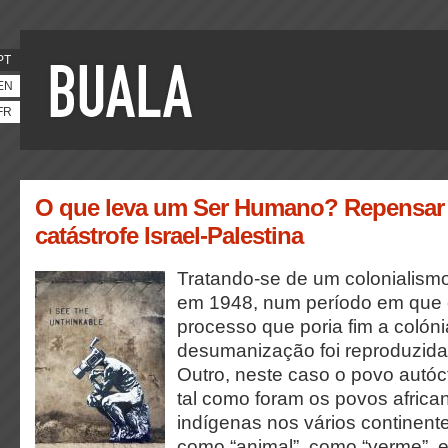
PT
EN
FR
O que leva um Ser Humano? Repensar a
catástrofe Israel-Palestina
Tratando-se de um colonialismo
em 1948, num período em que
processo que poria fim a colónia
desumanização foi reproduzida 
Outro, neste caso o povo autóct
tal como foram os povos africa
indígenas nos vários continent
como “animal”, como “verme”, 