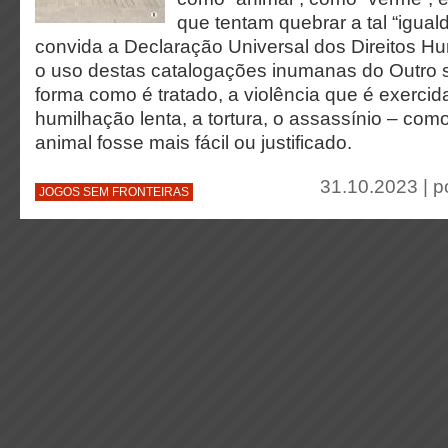
que tentam quebrar a tal “igua
convida a Declaração Universal dos Direitos H
o uso destas catalogações inumanas do Outro se
forma como é tratado, a violência que é exercida
humilhação lenta, a tortura, o assassínio – co
animal fosse mais fácil ou justificado.
31.10.2023 | p
JOGOS SEM FRONTEIRAS