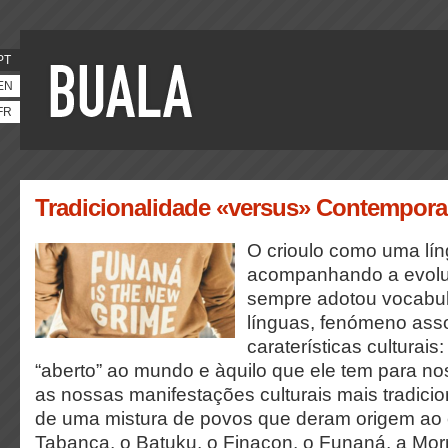
PT
EN
FR
Tradicionalidade «versus» Contempor
O crioulo como uma lín
acompanhando a evoluc
sempre adotou vocabula
línguas, fenómeno ass
caraterísticas cultura
“aberto” ao mundo e àquilo que ele tem para no
as nossas manifestações culturais mais tradicio
de uma mistura de povos que deram origem ao 
Tabanca, o Batuku, o Finaçon, o Funaná, a Mor