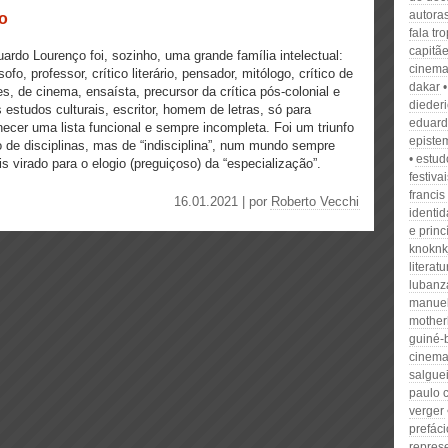
autora
o
fala tr
capitãe
ardo Lourenço foi, sozinho, uma grande família intelectual:
cinema
ósofo, professor, crítico literário, pensador, mitólogo, crítico de
dakar
es, de cinema, ensaísta, precursor da crítica pós-colonial e
dieder
 estudos culturais, escritor, homem de letras, só para
eduard
necer uma lista funcional e sempre incompleta. Foi um triunfo
episte
 de disciplinas, mas de “indisciplina”, num mundo sempre
estud
s virado para o elogio (preguiçoso) da “especialização”.
festiva
francis
16.01.2021 | por
Roberto Vecchi
identi
e princ
knoknk
literat
lubanz
manuel
mothe
guiné-
cinem
salguei
paulo c
verger
prefáci
repres