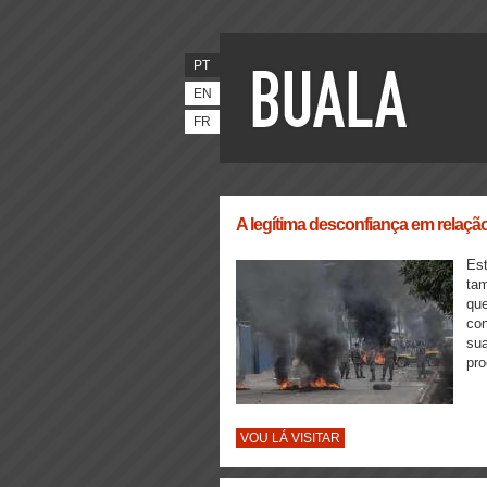
PT
EN
FR
A legítima desconfiança em relação
Est
tam
que
con
sua
pro
VOU LÁ VISITAR