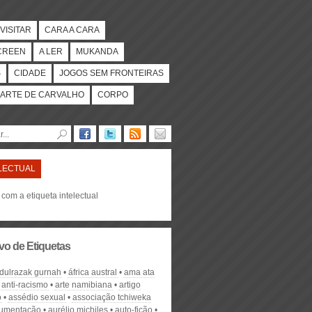
VISITAR
CARA A CARA
CREEN
A LER
MUKANDA
S
CIDADE
JOGOS SEM FRONTEIRAS
ARTE DE CARVALHO
CORPO
LECTUAL
 com a etiqueta intelectual
vo de Etiquetas
dulrazak gurnah
áfrica austral
ama ata
anti-racismo
arte namibiana
artigo
o
assédio sexual
associação tchiweka
cumentação
aurélio michiles
auto-fição