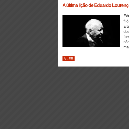
A última lição de Eduardo Lourenç
Edu
fil
art
dos
for
não
mai
A LER