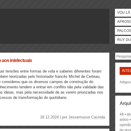
VOU LÁ 
AFROS
PALCO
RUY DU
 aos intelectuais
INTE
as tensões entre formas de vida e saberes diferentes foram
bém teorizadas pelo historiador francês Michel de Certeau,
 considerou que os diversos campos de construção do
Artigos
hecimento tendem a entrar em conflito não pela validade das
s ideias, mas pela necessidade de as verem priorizadas nos
cessos de transformação do quotidiano.
Arqui
48
ab
18.12.2024 | por
Jessemusse Cacinda
aidoo
opiniã
de do