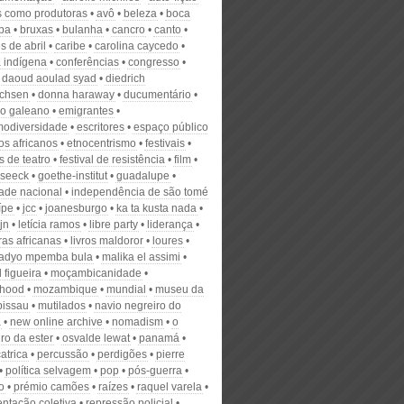
s como produtoras
avô
beleza
boca
opa
bruxas
bulanha
cancro
canto
s de abril
caribe
carolina caycedo
 indígena
conferências
congresso
daoud aoulad syad
diedrich
ichsen
donna haraway
ducumentário
o galeano
emigrantes
modiversidade
escritores
espaço público
os africanos
etnocentrismo
festivais
is de teatro
festival de resistência
film
 seeck
goethe-institut
guadalupe
dade nacional
independência de são tomé
ípe
jcc
joanesburgo
ka ta kusta nada
jn
letícia ramos
libre party
liderança
uras africanas
livros maldoror
loures
adyo mpemba bula
malika el assimi
 figueira
moçambicanidade
rhood
mozambique
mundial
museu da
bissau
mutilados
navio negreiro do
a
new online archive
nomadism
o
ro da ester
osvalde lewat
panamá
atrica
percussão
perdigões
pierre
política selvagem
pop
pós-guerra
o
prémio camões
raízes
raquel varela
entação coletiva
repressão policial