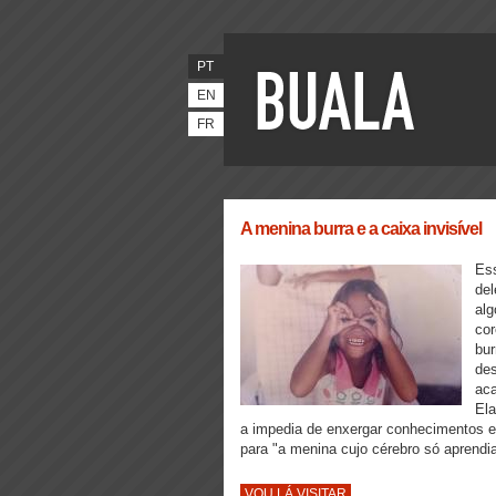
PT
EN
FR
A menina burra e a caixa invisível
Ess
del
alg
cor
bur
des
aca
Ela
a impedia de enxergar conhecimentos e
para "a menina cujo cérebro só aprendia
VOU LÁ VISITAR