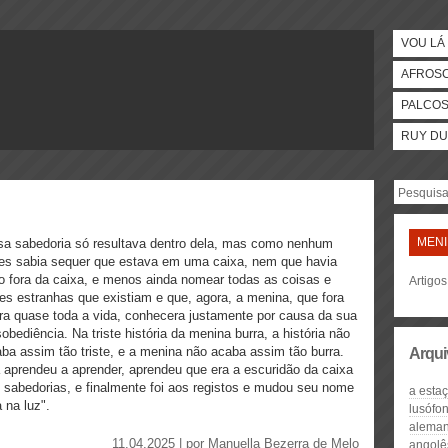
VOU LÁ 
AFROS
PALCO
RUY DU
MEN
a sabedoria só resultava dentro dela, mas como nenhum
es sabia sequer que estava em uma caixa, nem que havia
o fora da caixa, e menos ainda nomear todas as coisas e
Artigo
es estranhas que existiam e que, agora, a menina, que fora
ra quase toda a vida, conhecera justamente por causa da sua
obediência. Na triste história da menina burra, a história não
ba assim tão triste, e a menina não acaba assim tão burra.
Arqui
 aprendeu a aprender, aprendeu que era a escuridão da caixa
 sabedorias, e finalmente foi aos registos e mudou seu nome
a esta
 na luz".
lusófo
aleman
11.04.2025 | por
Manuella Bezerra de Melo
angolê