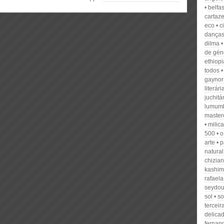
belfas
cartaz
eco
c
dança
dilma
de gén
ethiopi
todos
gaynor
literári
juchitá
lumum
master
milica
500
o
arte
p
natural
chizia
kashim
rafaela
seydou
sol
so
terceir
delica
fernan