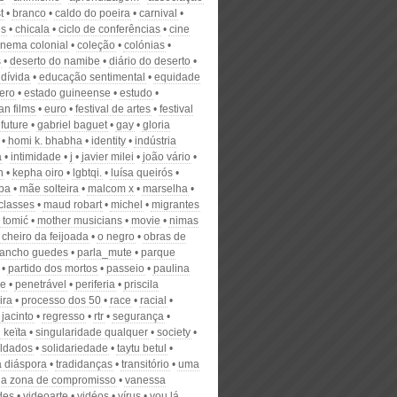
t
branco
caldo do poeira
carnival
es
chicala
ciclo de conferências
cine
inema colonial
coleção
colónias
s
deserto do namibe
diário do deserto
dívida
educação sentimental
equidade
ero
estado guineense
estudo
an films
euro
festival de artes
festival
future
gabriel baguet
gay
gloria
homi k. bhabha
identity
indústria
a
intimidade
j
javier milei
joão vário
n
kepha oiro
lgbtqi.
luísa queirós
ba
mãe solteira
malcom x
marselha
classes
maud robart
michel
migrantes
 tomić
mother musicians
movie
nimas
 cheiro da feijoada
o negro
obras de
ancho guedes
parla_mute
parque
partido dos mortos
passeio
paulina
ne
penetrável
periferia
priscila
ira
processo dos 50
race
racial
 jacinto
regresso
rtr
segurança
 keïta
singularidade qualquer
society
ldados
solidariedade
taytu betul
a diáspora
tradidanças
transitório
uma
da zona de compromisso
vanessa
des
videoarte
vidéos
vírus
vou lá