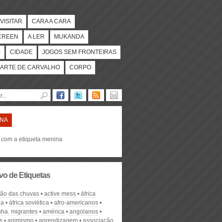
VISITAR
CARA A CARA
CREEN
A LER
MUKANDA
S
CIDADE
JOGOS SEM FRONTEIRAS
ARTE DE CARVALHO
CORPO
INA
s com a etiqueta menina
vo de Etiquetas
ção das chuvas
active mess
áfrica
na
áfrica soviética
afro-americanos
ha. migrantes
américa
angolanos
s
animismo
aprendizagem
associação