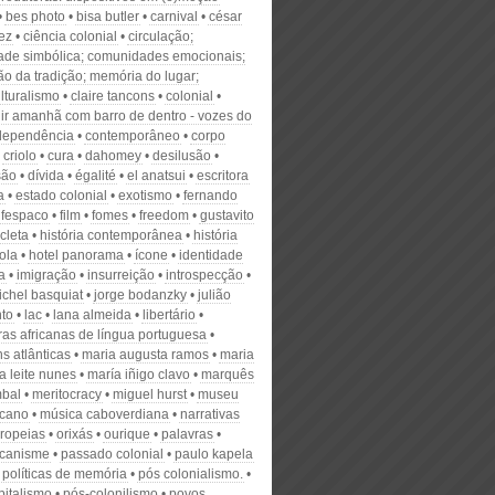
bes photo
bisa butler
carnival
césar
ez
ciência colonial
circulação;
dade simbólica; comunidades emocionais;
ão da tradição; memória do lugar;
lturalismo
claire tancons
colonial
uir amanhã com barro de dentro - vozes do
dependência
contemporâneo
corpo
criolo
cura
dahomey
desilusão
são
dívida
égalité
el anatsui
escritora
a
estado colonial
exotismo
fernando
fespaco
film
fomes
freedom
gustavito
icleta
história contemporânea
história
ola
hotel panorama
ícone
identidade
a
imigração
insurreição
introspecção
ichel basquiat
jorge bodanzky
julião
to
lac
lana almeida
libertário
uras africanas de língua portuguesa
s atlânticas
maria augusta ramos
maria
a leite nunes
maría iñigo clavo
marquês
bal
meritocracy
miguel hurst
museu
icano
música caboverdiana
narrativas
uropeias
orixás
ourique
palavras
icanisme
passado colonial
paulo kapela
políticas de memória
pós colonialismo.
pitalismo
pós-colonilismo
povos