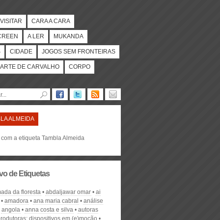
VISITAR
CARA A CARA
CREEN
A LER
MUKANDA
S
CIDADE
JOGOS SEM FRONTEIRAS
ARTE DE CARVALHO
CORPO
LA ALMEIDA
s com a etiqueta Tambla Almeida
vo de Etiquetas
ada da floresta
abdaljawar omar
ai
amadora
ana maria cabral
análise
angola
anna costa e silva
autoras
rodutoras: dispositivos em (e)moção