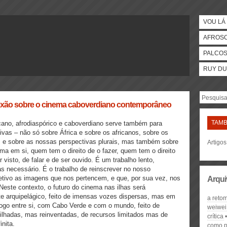
VOU LÁ 
AFROS
PALCO
RUY DU
eflexão sobre o cinema caboverdiano contemporâneo
TAMB
cano, afrodiaspórico e caboverdiano serve também para
tivas – não só sobre África e sobre os africanos, sobre os
 e sobre as nossas perspectivas plurais, mas também sobre
Artigo
ma em si, quem tem o direito de o fazer, quem tem o direito
r visto, de falar e de ser ouvido. É um trabalho lento,
s necessário. É o trabalho de reinscrever no nosso
letivo as imagens que nos pertencem, e que, por sua vez, nos
Arqui
Neste contexto, o futuro do cinema nas ilhas será
te arquipelágico, feito de imensas vozes dispersas, mas em
a retom
logo entre si, com Cabo Verde e com o mundo, feito de
weiwei
ilhadas, mas reinventadas, de recursos limitados mas de
crítica
inita.
como p