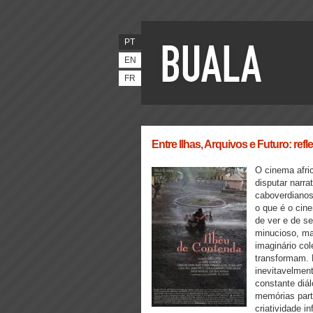
PT
EN
FR
Entre Ilhas, Arquivos e Futuro: r
O cinema afri
disputar narra
caboverdianos
o que é o cine
de ver e de se
minucioso, ma
imaginário co
transformam. 
inevitavelmen
constante diá
memórias part
criatividade inf