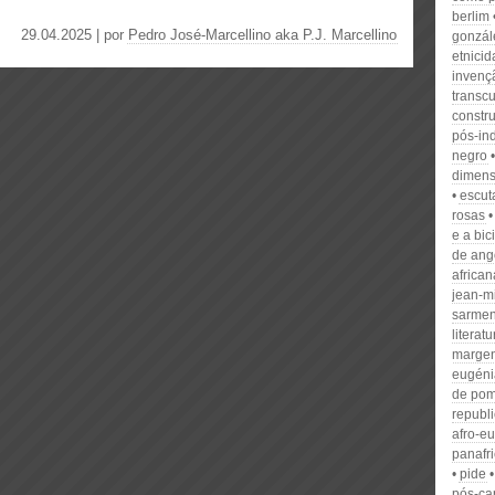
berlim
29.04.2025 | por
Pedro José-Marcellino aka P.J. Marcellino
gonzál
etnici
invenç
transcu
constr
pós-in
negro
dimen
escut
rosas
e a bic
de ang
african
jean-m
sarmen
literat
margen
eugéni
de pom
republ
afro-e
panafr
pide
pós-ca