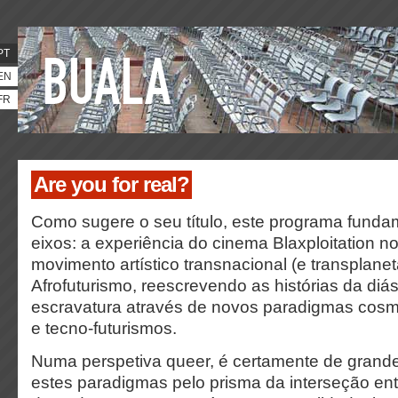
PT
EN
FR
Are you for real?
Como sugere o seu título, este programa funda
eixos: a experiência do cinema Blaxploitation n
movimento artístico transnacional (e transplanet
Afrofuturismo, reescrevendo as histórias da diá
escravatura através de novos paradigmas cosmo
e tecno-futurismos.
Numa perspetiva queer, é certamente de grande
estes paradigmas pelo prisma da interseção ent