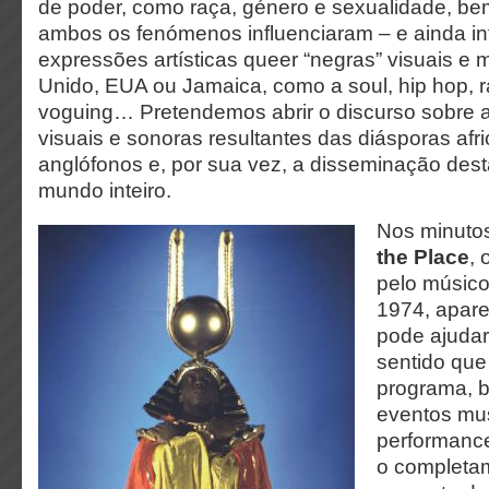
de poder, como raça, género e sexualidade, b
ambos os fenómenos influenciaram – e ainda in
expressões artísticas queer “negras” visuais e 
Unido, EUA ou Jamaica, como a soul, hip hop, r
voguing… Pretendemos abrir o discurso sobre a
visuais e sonoras resultantes das diásporas af
anglófonos e, por sua vez, a disseminação dest
mundo inteiro.
Nos minutos
the Place
, 
pelo músic
1974, apar
pode ajudar 
sentido que 
programa, 
eventos mus
performance
o completa