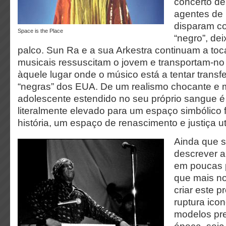
concerto de
agentes de 
disparam c
Space is the Place
“negro”, de
palco. Sun Ra e a sua Arkestra continuam a toc
musicais ressuscitam o jovem e transportam-no
àquele lugar onde o músico está a tentar transf
“negras” dos EUA. De um realismo chocante e mu
adolescente estendido no seu próprio sangue é 
literalmente elevado para um espaço simbólico 
história, um espaço de renascimento e justiça u
Ainda que s
descrever a
em poucas p
que mais no
criar este 
ruptura ico
modelos pr