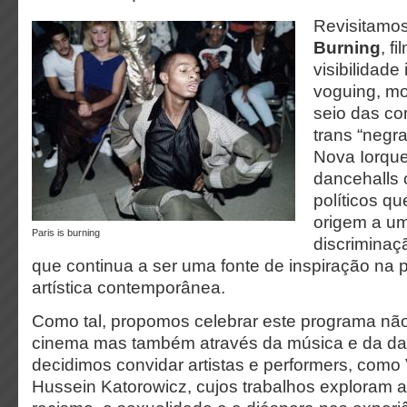
Revisitamo
Burning
, f
visibilidade
voguing, m
seio das c
trans “negra
Nova Iorqu
dancehalls
políticos q
origem a um
Paris is burning
discriminaçã
que continua a ser uma fonte de inspiração na
artística contemporânea.
Como tal, propomos celebrar este programa não
cinema mas também através da música e da dan
decidimos convidar artistas e performers, como 
Hussein Katorowicz, cujos trabalhos exploram a