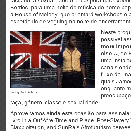
racismo, a sexualidade e a diáspora nas experi
Berries, para uma noite de música de homo pop
a House of Melody, que orientará workshops e 
espetáculo de voguing na noite de encerrament
Neste prog
possível ass
more impor
else…
, de 
uma instala
canais onde
fluxo de im
quais James
enquanto m
Young Soul Rebels
preocupaçõ
raça, género, classe e sexualidade.
Aproveitamos ainda esta ocasião para assinala
livro In a Qu*A*re Time and Place. Post-Slavery 
Blaxploitation, and SunRa’s Afrofuturism between