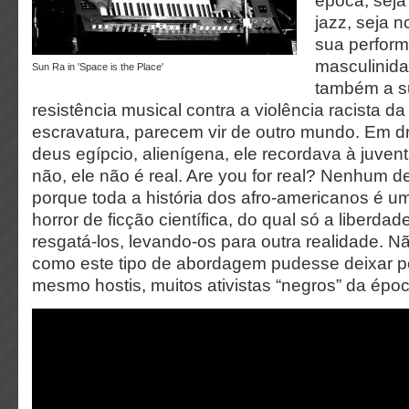
época, seja
jazz, seja n
sua perfor
masculinida
Sun Ra in 'Space is the Place'
também a su
resistência musical contra a violência racista d
escravatura, parecem vir de outro mundo. Em d
deus egípcio, alienígena, ele recordava à juven
não, ele não é real. Are you for real? Nenhum de
porque toda a história dos afro-americanos é um
horror de ficção científica, do qual só a liberd
resgatá-los, levando-os para outra realidade. Não
como este tipo de abordagem pudesse deixar p
mesmo hostis, muitos ativistas “negros” da époc