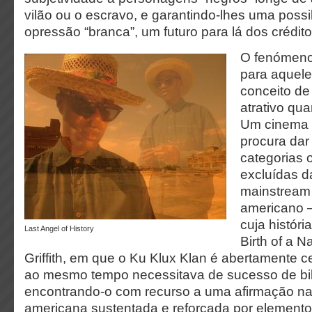
vilão ou o escravo, e garantindo-lhes uma possi
opressão “branca”, um futuro para lá dos créditos
O fenómeno 
para aquele
conceito de 
atrativo qu
Um cinema 
procura dar 
categorias 
excluídas d
mainstream
americano 
cuja histór
Last Angel of History
Birth of a N
Griffith, em que o Ku Klux Klan é abertamente 
ao mesmo tempo necessitava de sucesso de bil
encontrando-o com recurso a uma afirmação nac
americana sustentada e reforçada por elemento