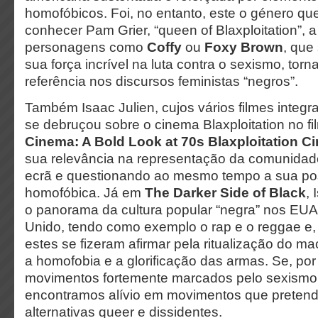
homofóbicos. Foi, no entanto, este o género qu
conhecer Pam Grier, “queen of Blaxploitation”, a
personagens como
Coffy
ou
Foxy Brown
, que
sua força incrível na luta contra o sexismo, tor
referência nos discursos feministas “negros”.
Também Isaac Julien, cujos vários filmes integ
se debruçou sobre o cinema Blaxploitation no f
Cinema: A Bold Look at 70s Blaxploitation C
sua relevância na representação da comunidad
ecrã e questionando ao mesmo tempo a sua pos
homofóbica. Já em
The Darker Side of Black
, 
o panorama da cultura popular “negra” nos EUA
Unido, tendo como exemplo o rap e o reggae e,
estes se fizeram afirmar pela ritualização do ma
a homofobia e a glorificação das armas. Se, po
movimentos fortemente marcados pelo sexismo 
encontramos alívio em movimentos que pretend
alternativas queer e dissidentes.