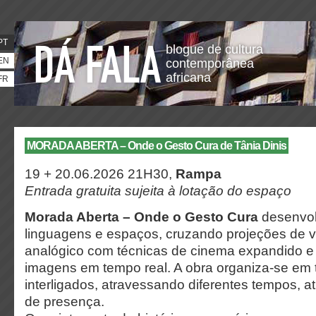
PT
blogue de cultura
EN
contemporânea
africana
FR
MORADA ABERTA – Onde o Gesto Cura de Tânia Dinis
19 + 20.06.2026 21H30,
Rampa
Entrada gratuita sujeita à lotação do espaço
Morada Aberta – Onde o Gesto Cura
desenvol
linguagens e espaços, cruzando projeções de ví
analógico com técnicas de cinema expandido 
imagens em tempo real. A obra organiza-se em
interligados, atravessando diferentes tempos, 
de presença.