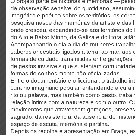
O projeto parte de histórias e memórias — pess
da observação sensível do quotidiano, assumin
imagético e poético sobre os territórios, os corp
pesquisa nasce das memórias da artista e das hi
onde cresceu, expandindo-se aos territórios do 
do Alto e Baixo Minho, da Galiza e do litoral atlâ
Acompanhando o dia a dia de mulheres trabalh
saberes ancestrais ligados à terra, ao mar, aos c
formas de cuidado transmitidas entre gerações,
de gestos invisíveis que sustentam comunidad
formas de conhecimento não oficializadas.
Entre o documentário e o ficcional, o trabalho i
cura no imaginário popular, entendendo a cur
rito ou palavra, mas também como gesto, trabalh
relação íntima com a natureza e com o outro. O
movimentos que atravessam gerações, preserv
sagrado, da resistência, da ausência, do mistér
espaço de escuta, memória e partilha.
Depois da recolha e apresentação em Braga, e