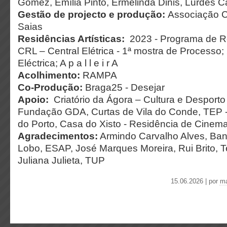
Gomez, Emília Pinto, Ermelinda Dinis, Lurdes Ca
Gestão de projecto e produção:
Associação Cu
Saias
Residências Artísticas:
2023 - Programa de Re
CRL – Central Elétrica - 1ª mostra de Processo;
Eléctrica; A p a l l e i r A
Acolhimento:
RAMPA
Co-Produção:
Braga25 - Desejar
Apoio:
Criatório da Ágora – Cultura e Desporto 
Fundação GDA, Curtas de Vila do Conde, TEP -
do Porto, Casa do Xisto - Residência de Cinema
Agradecimentos:
Armindo Carvalho Alves, Band
Lobo, ESAP, José Marques Moreira, Rui Brito, T
Juliana Julieta, TUP
15.06.2026 | por
ma