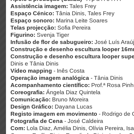
Assistência imagem:
Tales Frey
Espaço Cénico:
Tânia Dinis, Tales Frey
Espaço sonoro:
Marina Leite Soares
Telas projecção:
Sofia Pereira
Figurino:
Svenja Tiger
Infusão de flor de sabugueiro:
José Luís Araú
Construção e desenho escultura looper 16m
Construção e desenho escultura looper sup
Dinis e Tânia Dinis
Vídeo mapping
- Inês Costa
Operação imagem analógica
- Tânia Dinis
Acompanhamento científico:
Prof.ª Rosa Pin
Coreografia:
Ángela Diaz Quintela
Comunicação:
Bruno Moreira
Design Gráfico:
Dayana Lucas
Registo imagem em movimento
- Rodrigo de 
Fotografia de Cena
- José Caldeira
Com:
Lola Diaz, Amélia Dinis, Olívia Pereira, Is