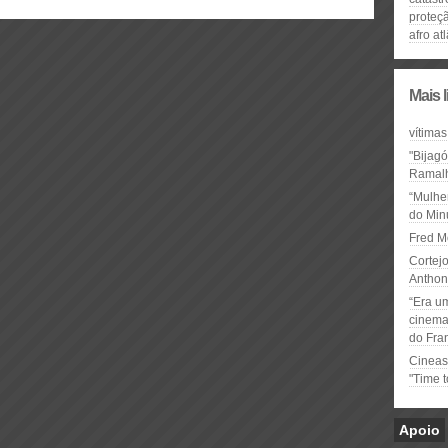
proteç
afro at
Mais 
vítimas
"Bijag
Ramal
“Mulhe
do Minu
Fred M
Cortejo
Anthon
“Era u
cinema 
do Fra
Cineas
"Time 
Apoio