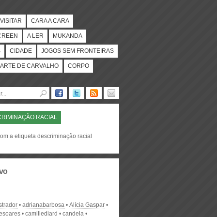
VISITAR
CARA A CARA
CREEN
A LER
MUKANDA
S
CIDADE
JOGOS SEM FRONTEIRAS
ARTE DE CARVALHO
CORPO
RIMINAÇÃO RACIAL
com a etiqueta descriminação racial
vo
strador
adrianabarbosa
Alícia Gaspar
desoares
camillediard
candela