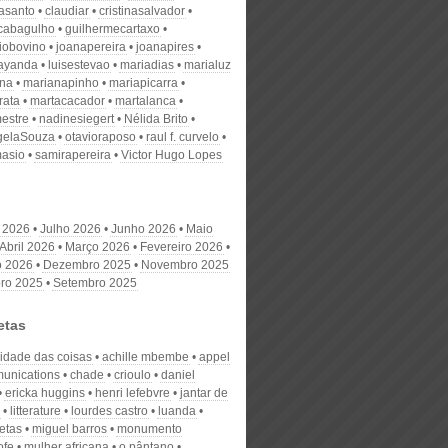
nasanto
claudiar
cristinasalvador
scabagulho
guilhermecartaxo
iobovino
joanapereira
joanapires
ayanda
luisestevao
mariadias
marialuz
ana
marianapinho
mariapicarra
rata
martacacador
martalanca
estre
nadinesiegert
Nélida Brito
gelaSouza
otavioraposo
raul f. curvelo
masio
samirapereira
Victor Hugo Lopes
 2026
Julho 2026
Junho 2026
Maio
Abril 2026
Março 2026
Fevereiro 2026
o 2026
Dezembro 2025
Novembro 2025
ro 2025
Setembro 2025
etas
cidade das coisas
achille mbembe
appel
unications
chade
crioulo
daniel
ericka huggins
henri lefebvre
jantar de
litterature
lourdes castro
luanda
etas
miguel barros
monumento
ofe
mulher africana
o pântano