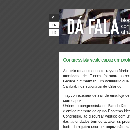
PT
blo
EN
con
afr
FR
Congressista veste capuz em prote
A morte do adolescente Trayvon Martin 
americano, de 17 anos, foi morto na no
George Zimmerman, um voluntário que f
Sanford, nos subúrbios de Orlando.
Trayvon acabara de sair de uma loja d
com capuz.
Ontem, o congressista do Partido Democ
e antigo membro do grupo Panteras Ne
Congresso, ao discursar vestido com um
das autoridades tem de acabar, sr. pres
facto de alguém usar um capuz não faz