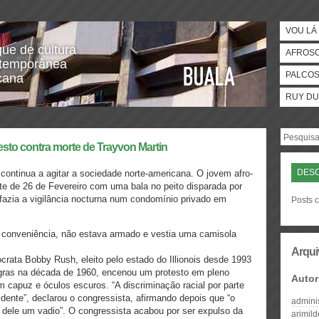
VOU LÁ 
gue de cultura
AFROS
temporânea
PALCO
icana
RUY DU
sto contra morte de Trayvon Martin
DESC
continua a agitar a sociedade norte-americana. O jovem afro-
ite de 26 de Fevereiro com uma bala no peito disparada por
azia a vigilância nocturna num condomínio privado em
Posts 
e conveniência, não estava armado e vestia uma camisola
Arqui
rata Bobby Rush, eleito pelo estado do Illionois desde 1993
gras na década de 1960, encenou um protesto em pleno
Autor
 capuz e óculos escuros. “A discriminação racial por parte
idente”, declarou o congressista, afirmando depois que “o
admini
 dele um vadio”. O congressista acabou por ser expulso da
arimil