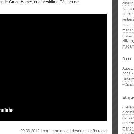
os de Gregg Harper, que presidia à Câmara dos
catari
franci
hermin
keitam
mari
mariap
martam
Nilzan
ritada
Data
Agosto
2026
Janeir
Outub
Etiqu
a velo
a comm
nunes
rentrée
marion
29.03.2012 | por
martalanca
|
descriminação racial
catástr