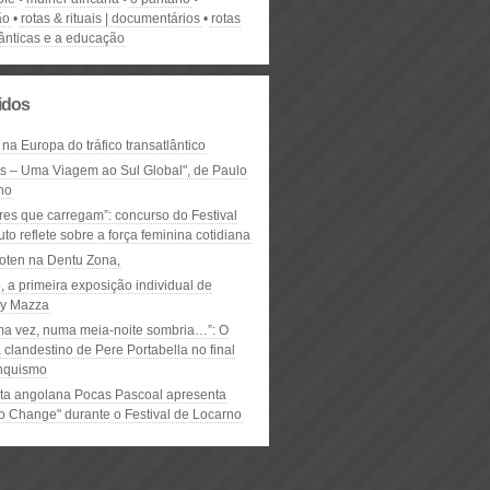
ão
rotas & rituais | documentários
rotas
lânticas e a educação
lidos
 na Europa do tráfico transatlântico
ós – Uma Viagem ao Sul Global", de Paulo
ho
res que carregam”: concurso do Festival
to reflete sobre a força feminina cotidiana
oten na Dentu Zona,
, a primeira exposição individual de
y Mazza
ma vez, numa meia-noite sombria…”: O
clandestino de Pere Portabella no final
nquismo
ta angolana Pocas Pascoal apresenta
to Change" durante o Festival de Locarno