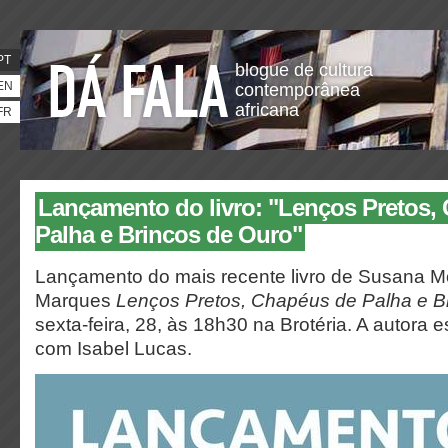
PT
blogue de cultura
EN
contemporânea
africana
FR
Lançamento do livro: "Lenços Pretos,
Palha e Brincos de Ouro"
Lançamento do mais recente livro de Susana M
Marques
Lenços Pretos, Chapéus de Palha e B
sexta-feira, 28, às 18h30 na Brotéria. A autora 
com Isabel Lucas.