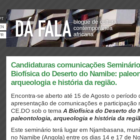
PT
blogue de cultura
EN
contemporânea
africana
FR
Candidaturas comunicações Seminário
Biofísica do Deserto do Namibe: paleon
arqueologia e história da região.
Encontra-se aberto até 15 de Agosto o período 
apresentação de comunicações e participação 
CE.DO sob o tema
A Biofísica do Deserto do
paleontologia, arqueologia e história da regi
Este seminário terá lugar em Njambasana, mun
no Namibe (Angola) entre os dias 14 e 17 de 