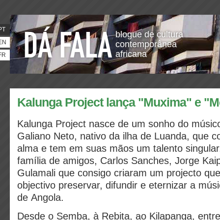
PT
blogue de cultura
EN
contemporânea
africana
FR
Kalunga Project lança "Muxima" e "
Kalunga Project nasce de um sonho do músic
Galiano Neto, nativo da ilha de Luanda, que 
alma e tem em suas mãos um talento singula
família de amigos, Carlos Sanches, Jorge Kai
Gulamali que consigo criaram um projecto qu
objectivo preservar, difundir e eternizar a mús
de Angola.
Desde o Semba, à Rebita, ao Kilapanga, entre