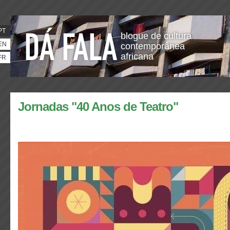
PT
blogue de cultura
EN
contemporânea
africana
FR
Jornadas "40 Anos de Teatro"