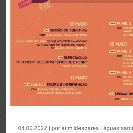
04.05.2022 | por
arimildesoares
|
águas sant