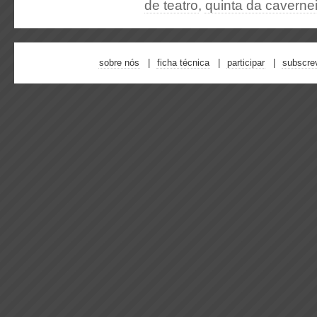
de teatro
,
quinta da caverne
sobre nós
ficha técnica
participar
subscre