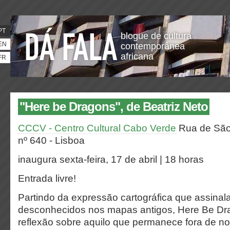
PT
blogue de cultura
EN
contemporânea
africana
FR
"Here be Dragons", de Beatriz Neto
CCCV - Centro Cultural Cabo Verde
Rua de São
nº 640 - Lisboa
inaugura sexta-feira, 17 de abril | 18 horas
Entrada livre!
Partindo da expressão cartográfica que assinalav
desconhecidos nos mapas antigos, Here Be D
reflexão sobre aquilo que permanece fora de n