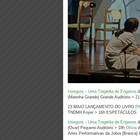
I
nsegura – Uma Tragédia de Enganos
de
(Marinha Grande) Grande Auditório > 
23 MAIO LANÇAMENTO DO LIVRO
P
TNDMII Foyer > 16h ESPETÁCULOS
Insegura – Uma Tragédia de Enganos
d
(Ovar) Pequeno Auditório > 18h
Olívia
d
Artes Performativas da Jobra (Branca) 