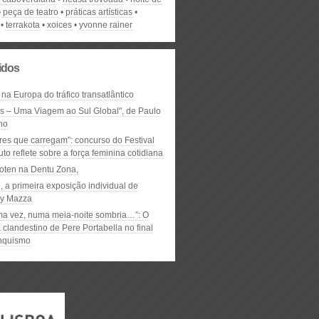
peça de teatro
práticas artísticas
terrakota
xoices
yvonne rainer
lidos
 na Europa do tráfico transatlântico
ós – Uma Viagem ao Sul Global", de Paulo
ho
res que carregam”: concurso do Festival
to reflete sobre a força feminina cotidiana
oten na Dentu Zona,
, a primeira exposição individual de
y Mazza
ma vez, numa meia-noite sombria…”: O
clandestino de Pere Portabella no final
nquismo