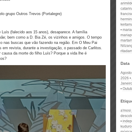
arimil
catari
lo grupo Outros Trevos (Portalegre)
franci
hermin
keitam
mari
e Luís (falecido aos 15 anos), desaparece. A família
mariap
mãe; bem como a D. Bia Zé, os vizinhos e amigos. O tempo
martam
so nas buscas que vão fazendo na região. Em O Meu Pai
Nilzan
 em revista, durante a investigação, o passado de Carlitos.
ritada
 causa da morte do filho Luís? Porque a vida lhe é
tos?
Data
Agosto
2026
Janeir
Outub
Etiqu
a'mosi 
descol
indep
kuduro
música