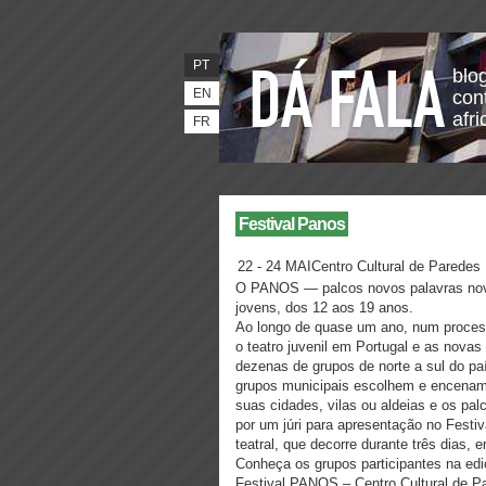
PT
blo
EN
con
afr
FR
Festival Panos
22 - 24 MAICentro Cultural de Paredes
O PANOS — palcos novos palavras novas
jovens, dos 12 aos 19 anos.
Ao longo de quase um ano, num proces
o teatro juvenil em Portugal e as novas
dezenas de grupos de norte a sul do pa
grupos municipais escolhem e encenam
suas cidades, vilas ou aldeias e os pa
por um júri para apresentação no Festi
teatral, que decorre durante três dias,
Conheça os grupos participantes na e
Festival PANOS – Centro Cultural de P