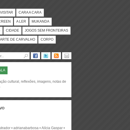
VISITAR
CARA A CARA
CREEN
A LER
MUKANDA
S
CIDADE
JOGOS SEM FRONTEIRAS
ARTE DE CARVALHO
CORPO
ALA
ção cultural, reflexões, imagens, notas de
m
vo
strador
adrianabarbosa
Alícia Gaspar