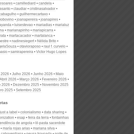
desoares
camillediard
candela
nasanto
claudiar
cristinasalvador
scabagulho
guilhermecartaxo
iobovino
joanapereira
joanapires
ayanda
luisestevao
mariadias
marialuz
ana
marianapinho
mariapicarra
rata
martacacador
martalanca
estre
nadinesiegert
Nélida Brito
gelaSouza
otavioraposo
raul f. curvelo
masio
samirapereira
Victor Hugo Lopes
 2026
Julho 2026
Junho 2026
Maio
Abril 2026
Março 2026
Fevereiro 2026
o 2026
Dezembro 2025
Novembro 2025
ro 2025
Setembro 2025
etas
just a label
colonialismo
data sharing
onization
esap
feira da terra
fontainhas
endência de angola
lil-pasta sacerdote
maría rojas arias
mariana silva
 caboverdiana
neusa trovoada
noite de