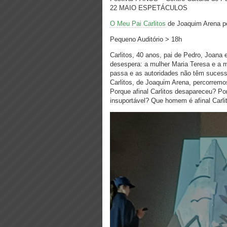
22 MAIO ESPETÁCULOS
O Meu Pai Carlitos
de Joaquim Arena pe
Pequeno Auditório > 18h
Carlitos, 40 anos, pai de Pedro, Joana 
desespera: a mulher Maria Teresa e a 
passa e as autoridades não têm suces
Carlitos, de Joaquim Arena, percorremos
Porque afinal Carlitos desapareceu? Por
insuportável? Que homem é afinal Carli