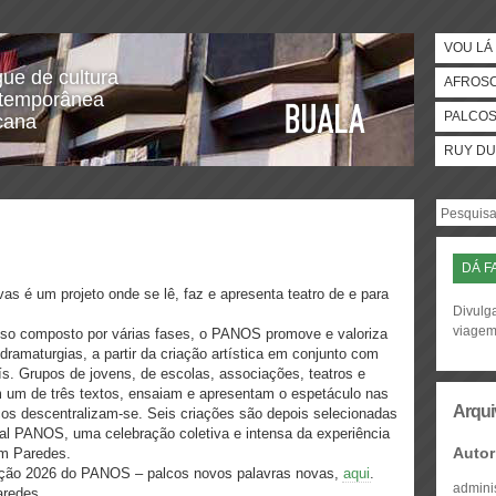
VOU LÁ 
gue de cultura
AFROS
temporânea
PALCO
icana
RUY DU
DÁ F
 é um projeto onde se lê, faz e apresenta teatro de e para
Divulga
viage
so composto por várias fases, o PANOS promove e valoriza
 dramaturgias, a partir da criação artística em conjunto com
ís. Grupos de jovens, de escolas, associações, teatros e
 um de três textos, ensaiam e apresentam o espetáculo nas
Arqui
lcos descentralizam-se. Seis criações são depois selecionadas
val PANOS, uma celebração coletiva e intensa da experiência
Autor
 em Paredes.
dição 2026 do PANOS – palcos novos palavras novas,
aqui
.
admini
aredes