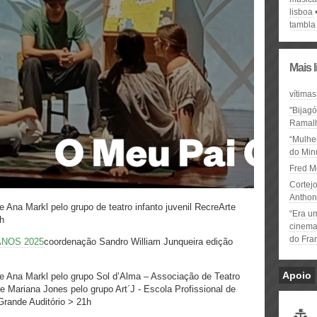
lisboa
tambla
Mais 
vítimas
"Bijag
Ramal
“Mulhe
do Minu
Fred M
Cortejo
Anthon
 Ana Markl pelo grupo de teatro infanto juvenil RecreArte
“Era u
21h
cinema 
do Fra
ANOS 2025
coordenação Sandro William Junqueira edição
Apoio
e Ana Markl pelo grupo Sol d’Alma – Associação de Teatro
e Mariana Jones pelo grupo Art´J - Escola Profissional de
Grande Auditório > 21h