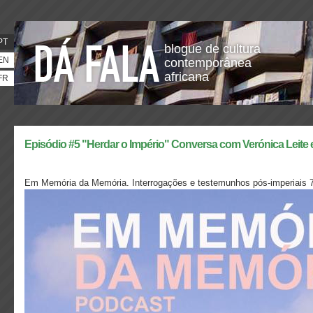
PT
blogue de cultura
EN
contemporânea
africana
FR
Episódio #5 "Herdar o Império" Conversa com Verónica Leite 
Em Memória da Memória. Interrogações e testemunhos pós-imperiais