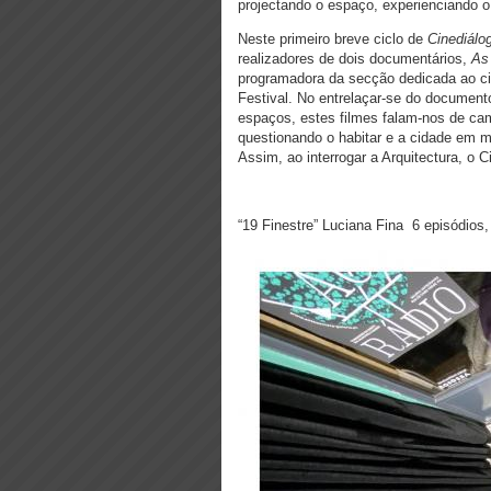
projectando o espaço, experienciando o
Neste primeiro breve ciclo de
Cinediálo
realizadores de dois documentários,
As
programadora da secção dedicada ao ci
Festival. No entrelaçar-se do document
espaços, estes filmes falam-nos de cam
questionando o habitar e a cidade em m
Assim, ao interrogar a Arquitectura, o
“19 Finestre” Luciana Fina 6 episódios