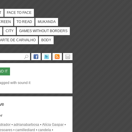
T
FACE TO FACE
CREEN
TO READ
MUKANDA
CITY
GAMES WITHOUT BORDERS
ARTE DE CARVALHO
BODY
D IT
agged with sound it
ve
or
strador
adrianabarbosa
Alícia Gaspar
desoares
camillediard
candela