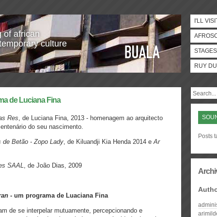
I'LL VISI
 of african
AFROS
temporary culture
STAGES
RUY DU
ma de Luciana Fina
SOUN
as Res
, de Luciana Fina, 2013 - homenagem ao arquitecto
centenário do seu nascimento.
Posts t
s de Betão - Zopo Lady
, de Kiluandji Kia Henda 2014 e
Ar
es SAAL
, de João Dias, 2009
Archi
Auth
ran
- um programa de Luaciana Fina
admini
ram de se interpelar mutuamente, percepcionando e
arimil