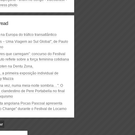
press photo
read
 na Europa do tráfico transatlântico
ós – Uma Viagem ao Sul Global", de Paulo
ho
res que carregam”: concurso do Festival
to reflete sobre a força feminina cotidiana
oten na Dentu Zona,
, a primeira exposição individual de
y Mazza
ma vez, numa meia-noite sombria…”: O
clandestino de Pere Portabella no final
nquismo
ta angolana Pocas Pascoal apresenta
to Change" durante o Festival de Locarno
or