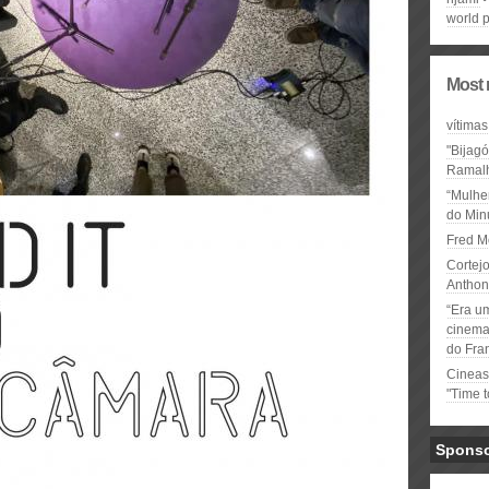
world 
Most 
vítimas
"Bijag
Ramal
“Mulhe
do Minu
Fred M
Cortejo
Anthon
“Era u
cinema 
do Fra
Cineas
"Time 
Spons