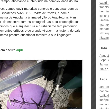
 tempo, abordando e intervindo na complexidade do real.
catari
franci
gos
, vamos ouvir materiais sonoros e conversar com os
hermin
 Operações SAAL
e A
Cidade de Portas,
e com a
keitam
nema de Angola na última edição do Arquiteturas Film
mari
o, do encontro com os protagonistas e da percepção dos
mariap
inhos que a arquitectura e o urbanismo têm percorrido
martam
omentos críticos e de grande viragem na história do país.
Nilzan
 Cinema procura questionar também a sua linguagem.
ritada
Data
, em escuta
aqui
August
April
Januar
2025
Tags
afro-d
banco c
catita 
indép
macon
njami