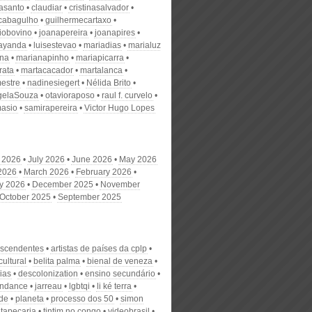
nasanto
claudiar
cristinasalvador
scabagulho
guilhermecartaxo
iobovino
joanapereira
joanapires
ayanda
luisestevao
mariadias
marialuz
ana
marianapinho
mariapicarra
rata
martacacador
martalanca
estre
nadinesiegert
Nélida Brito
gelaSouza
otavioraposo
raul f. curvelo
masio
samirapereira
Victor Hugo Lopes
 2026
July 2026
June 2026
May 2026
 2026
March 2026
February 2026
y 2026
December 2025
November
October 2025
September 2025
escendentes
artistas de países da cplp
ultural
belita palma
bienal de veneza
dias
descolonization
ensino secundário
endance
jarreau
lgbtqi
li ké terra
de
planeta
processo dos 50
simon
tapeçaria
tintim no congo
videobrasil