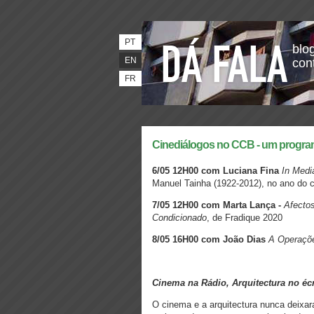
PT
blog
EN
con
FR
Cinediálogos no CCB - um progra
6/05 12H00 com Luciana Fina
In Medi
Manuel Tainha (1922-2012), no ano do 
7/05 12H00 com Marta Lança -
Afecto
Condicionado
, de Fradique 2020
8/05 16H00 com João Dias
A Operaçõ
Cinema na Rádio, Arquitectura no éc
O cinema e a arquitectura nunca deixa