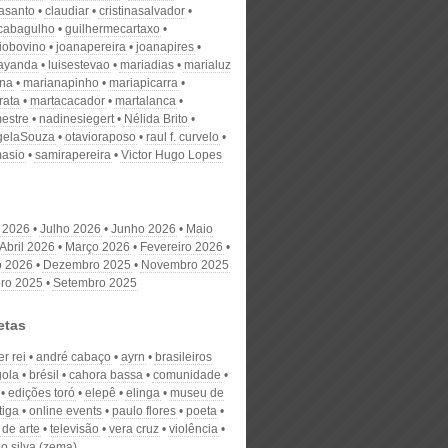
nasanto
claudiar
cristinasalvador
scabagulho
guilhermecartaxo
iobovino
joanapereira
joanapires
ayanda
luisestevao
mariadias
marialuz
ana
marianapinho
mariapicarra
rata
martacacador
martalanca
estre
nadinesiegert
Nélida Brito
gelaSouza
otavioraposo
raul f. curvelo
masio
samirapereira
Victor Hugo Lopes
 2026
Julho 2026
Junho 2026
Maio
Abril 2026
Março 2026
Fevereiro 2026
o 2026
Dezembro 2025
Novembro 2025
ro 2025
Setembro 2025
etas
r rei
andré cabaço
ayrn
brasileiros
ola
brésil
cahora bassa
comunidade
edições toró
elepê
elinga
museu de
tiga
online events
paulo flores
poeta
 de arte
televisão
vera cruz
violência
o silva (zema)