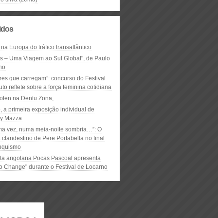
lidos
 na Europa do tráfico transatlântico
ós – Uma Viagem ao Sul Global", de Paulo
ho
res que carregam”: concurso do Festival
to reflete sobre a força feminina cotidiana
oten na Dentu Zona,
, a primeira exposição individual de
y Mazza
ma vez, numa meia-noite sombria…”: O
clandestino de Pere Portabella no final
nquismo
ta angolana Pocas Pascoal apresenta
to Change" durante o Festival de Locarno