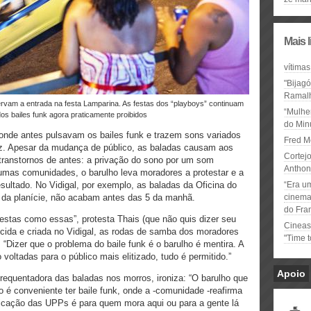
Mais 
vítimas
"Bijag
Ramal
“Mulhe
os bailes funk agora praticamente proibidos
do Minu
onde antes pulsavam os bailes funk e trazem sons variados
Fred M
z. Apesar da mudança de público, as baladas causam aos
Cortejo
anstornos de antes: a privação do sono por um som
Anthon
mas comunidades, o barulho leva moradores a protestar e a
esultado. No Vidigal, por exemplo, as baladas da Oficina do
“Era u
s da planície, não acabam antes das 5 da manhã.
cinema 
do Fra
festas como essas”, protesta Thais (que não quis dizer seu
Cineas
cida e criada no Vidigal, as rodas de samba dos moradores
"Time 
 “Dizer que o problema do baile funk é o barulho é mentira. A
voltadas para o público mais elitizado, tudo é permitido.”
Apoio
equentadora das baladas nos morros, ironiza: “O barulho que
 é conveniente ter baile funk, onde a -comunidade -reafirma
icação das UPPs é para quem mora aqui ou para a gente lá