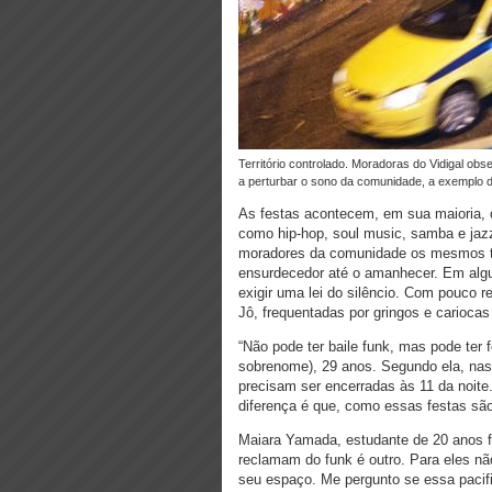
Território controlado. Moradoras do Vidigal observam a entrada na festa Lamparina. As festas dos “playboys” continuam
a perturbar o sono da comunidade, a exemplo d
As festas acontecem, em sua maioria, 
como hip-hop, soul music, samba e jaz
moradores da comunidade os mesmos tr
ensurdecedor até o amanhecer. Em algu
exigir uma lei do silêncio. Com pouco r
Jô, frequentadas por gringos e carioca
“Não pode ter baile funk, mas pode ter 
sobrenome), 29 anos. Segundo ela, nas
precisam ser encerradas às 11 da noite.
diferença é que, como essas festas são 
Maiara Yamada, estudante de 20 anos fr
reclamam do funk é outro. Para eles não
seu espaço. Me pergunto se essa pacif