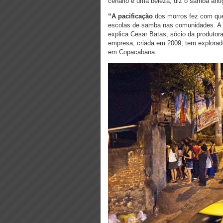
cenário é uma beleza, diz o samba anti
“A pacificação
dos morros fez com que
escolas de samba nas comunidades. A p
explica Cesar Batas, sócio da produtor
empresa, criada em 2009, tem explorado
em Copacabana.