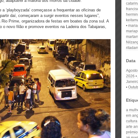
go, adaptável à maioria dos morros da cidade.
catari
franci
 a ‘playboyzada’ começasse a frequentar as oficinas de
hermin
artir daí, começaram a surgir eventos nesses lugares”,
keitam
a Rio Prime, organizadora de festas em boates da zona sul. A
mari
 o novo filão e promove eventos na Ladeira dos Tabajaras,
mariap
martam
Nilzan
ritada
Data
Agosto
2026
Janeir
Outub
Etiqu
a mulhe
em ang
cultura
arte an
prémio
zé mari