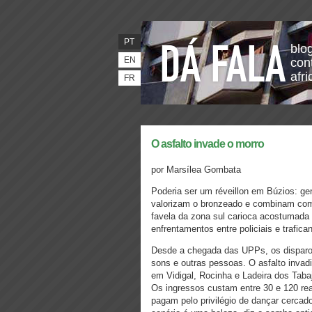
PT
blo
EN
con
afr
FR
O asfalto invade o morro
por Marsílea Gombata
Poderia ser um réveillon em Búzios: ge
valorizam o bronzeado e combinam c
favela da zona sul carioca acostumad
enfrentamentos entre policiais e trafica
Desde a chegada das UPPs, os disparos
sons e outras pessoas. O asfalto inv
em Vidigal, Rocinha e Ladeira dos Taba
Os ingressos custam entre 30 e 120 rea
pagam pelo privilégio de dançar cercad