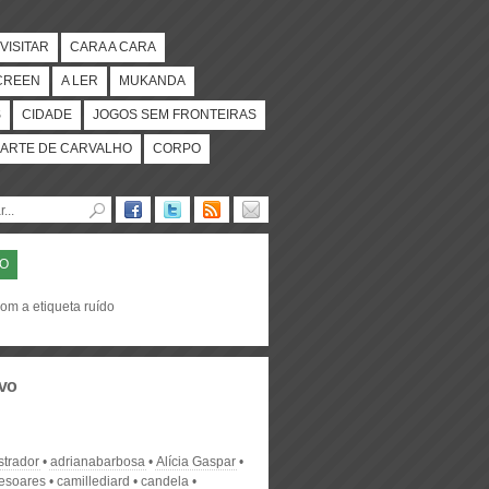
VISITAR
CARA A CARA
CREEN
A LER
MUKANDA
S
CIDADE
JOGOS SEM FRONTEIRAS
ARTE DE CARVALHO
CORPO
DO
om a etiqueta ruído
vo
strador
adrianabarbosa
Alícia Gaspar
desoares
camillediard
candela