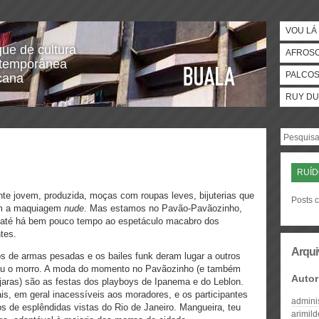
VOU LÁ 
gue de cultura
AFROS
temporânea
PALCO
icana
RUY DU
RUÍ
nte jovem, produzida, moças com roupas leves, bijuterias que
Posts c
om a maquiagem
nude
. Mas estamos no Pavão-Pavãozinho,
a até há bem pouco tempo ao espetáculo macabro dos
ntes.
Arqui
 de armas pesadas e os bailes funk deram lugar a outros
adiu o morro. A moda do momento no Pavãozinho (e também
Autor
jaras) são as festas dos playboys de Ipanema e do Leblon.
is, em geral inacessíveis aos moradores, e os participantes
admini
os de esplêndidas vistas do Rio de Janeiro. Mangueira, teu
arimil