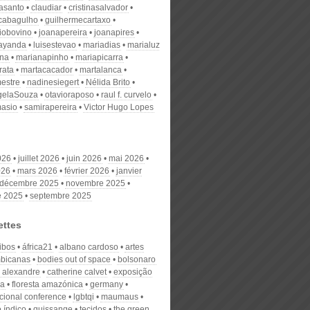
nasanto
claudiar
cristinasalvador
scabagulho
guilhermecartaxo
iobovino
joanapereira
joanapires
ayanda
luisestevao
mariadias
marialuz
ana
marianapinho
mariapicarra
rata
martacacador
martalanca
estre
nadinesiegert
Nélida Brito
gelaSouza
otavioraposo
raul f. curvelo
masio
samirapereira
Victor Hugo Lopes
026
juillet 2026
juin 2026
mai 2026
026
mars 2026
février 2026
janvier
décembre 2025
novembre 2025
e 2025
septembre 2025
ettes
ibos
áfrica21
albano cardoso
artes
bicanas
bodies out of space
bolsonaro
 alexandre
catherine calvet
exposição
va
floresta amazónica
germany
acional conference
lgbtqi
maumaus
 índico
quissange
tecidos
the green