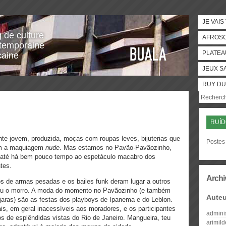
JE VAIS
g de culture
AFROS
temporaine
PLATEA
caine
JEUX S
RUY DU
RUÍ
nte jovem, produzida, moças com roupas leves, bijuterias que
Postes 
om a maquiagem
nude
. Mas estamos no Pavão-Pavãozinho,
a até há bem pouco tempo ao espetáculo macabro dos
ntes.
Archi
 de armas pesadas e os bailes funk deram lugar a outros
adiu o morro. A moda do momento no Pavãozinho (e também
Auteu
jaras) são as festas dos playboys de Ipanema e do Leblon.
is, em geral inacessíveis aos moradores, e os participantes
admini
os de esplêndidas vistas do Rio de Janeiro. Mangueira, teu
arimil