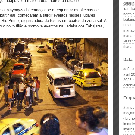
go, adaptável à maioria dos morros da cidade.
catari
franci
 a ‘playboyzada’ começasse a frequentar as oficinas de
hermin
artir daí, começaram a surgir eventos nesses lugares”,
keitam
a Rio Prime, organizadora de festas em boates da zona sul. A
mari
 o novo filão e promove eventos na Ladeira dos Tabajaras,
mariap
martam
Nilzan
ritada
Data
août 2
avril 2
2026
octobr
Étiqu
#fartud
moçam
bruno
imersi
intern
oceano