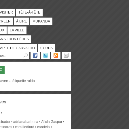
 VISITER
TÊTE-À-TÊTE
CREEN
À LIRE
MUKANDA
UX
LA VILLE
ANS FRONTIÈRES
ARTE DE CARVALHO
CORPS
DO
avec la étiquette ruído
ves
r
strador
adrianabarbosa
Alícia Gaspar
desoares
camillediard
candela