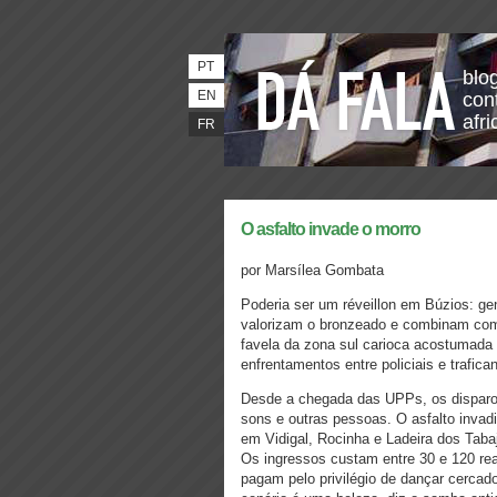
PT
blo
EN
con
afri
FR
O asfalto invade o morro
por Marsílea Gombata
Poderia ser um réveillon em Búzios: ge
valorizam o bronzeado e combinam c
favela da zona sul carioca acostumad
enfrentamentos entre policiais e trafica
Desde a chegada das UPPs, os disparos
sons e outras pessoas. O asfalto inv
em Vidigal, Rocinha e Ladeira dos Taba
Os ingressos custam entre 30 e 120 rea
pagam pelo privilégio de dançar cercad