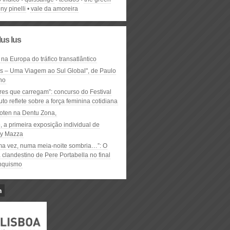
ony pinelli
vale da amoreira
lus lus
 na Europa do tráfico transatlântico
ós – Uma Viagem ao Sul Global", de Paulo
ho
res que carregam”: concurso do Festival
to reflete sobre a força feminina cotidiana
oten na Dentu Zona,
, a primeira exposição individual de
y Mazza
ma vez, numa meia-noite sombria…”: O
clandestino de Pere Portabella no final
nquismo
n