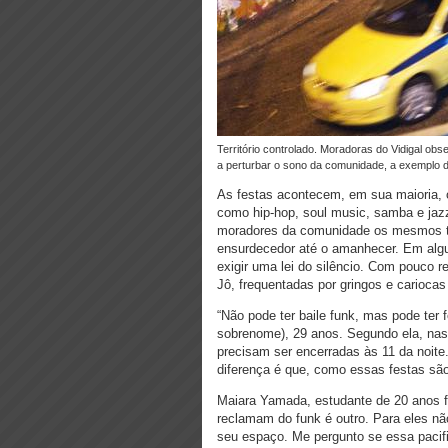
Território controlado. Moradoras do Vidigal observam a entrada na festa Lamparina. As festas dos “playboys” continuam
a perturbar o sono da comunidade, a exemplo d
As festas acontecem, em sua maioria, 
como hip-hop, soul music, samba e jaz
moradores da comunidade os mesmos tr
ensurdecedor até o amanhecer. Em algu
exigir uma lei do silêncio. Com pouco r
Jô, frequentadas por gringos e carioca
“Não pode ter baile funk, mas pode ter 
sobrenome), 29 anos. Segundo ela, nas
precisam ser encerradas às 11 da noite.
diferença é que, como essas festas são 
Maiara Yamada, estudante de 20 anos fr
reclamam do funk é outro. Para eles não
seu espaço. Me pergunto se essa pacif