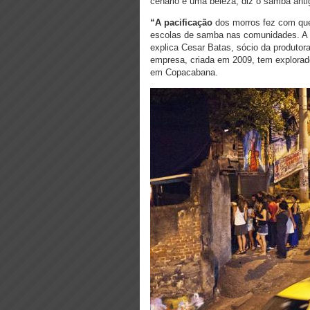
cenário é uma beleza, diz o samba anti
“A pacificação
dos morros fez com que
escolas de samba nas comunidades. A p
explica Cesar Batas, sócio da produtor
empresa, criada em 2009, tem explorado
em Copacabana.