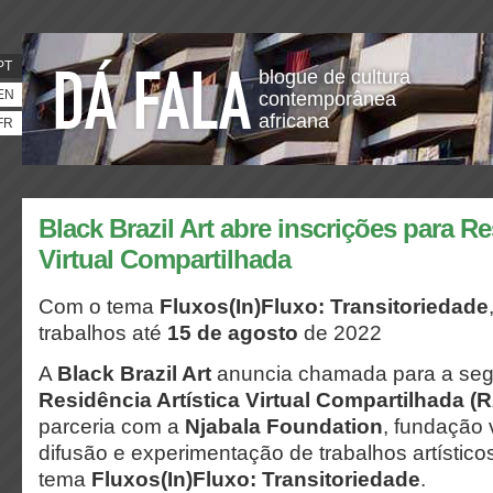
PT
blogue de cultura
EN
contemporânea
africana
FR
Black Brazil Art abre inscrições para Re
Virtual Compartilhada
Com o tema
Fluxos(In)Fluxo: Transitoriedade
trabalhos até
15 de agosto
de 2022
A
Black Brazil Art
anuncia chamada para a seg
Residência Artística Virtual Compartilhada (
parceria com a
Njabala Foundation
, fundação 
difusão e experimentação de trabalhos artístic
tema
Fluxos(In)Fluxo: Transitoriedade
.