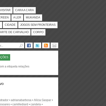
VISITAR
CARA A CARA
CREEN
A LER
MUKANDA
S
CIDADE
JOGOS SEM FRONTEIRAS
ARTE DE CARVALHO
CORPO
AÇÕES
com a etiqueta relações
vo
strador
adrianabarbosa
Alícia Gaspar
desoares
camillediard
candela