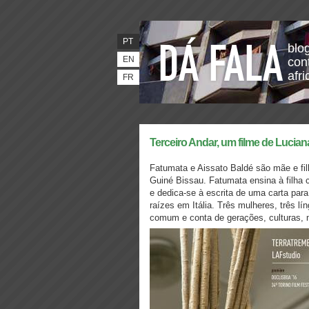
PT
blo
EN
con
afr
FR
Terceiro Andar​, um filme de Lucian
Fatumata e Aissato Baldé são mãe e fil
Guiné Bissau. Fatumata ensina à filha 
e dedica-se à escrita de uma carta par
raízes em Itália. Três mulheres, três l
comum e conta de gerações, culturas, 