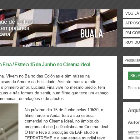
VOU LÁ 
gue de cultura
AFROS
temporânea
PALCO
icana
RUY DU
a Fina / Estreia 15 de Junho no Cinema Ideal
REL
ha. Vivem no Bairro das Colónias e têm raízes na
coisas do Amor e da Felicidade, Aissato traduz a mãe
a o primeiro amor. Luciana Fina vive no mesmo prédio, tem
Posts 
ínguas e três formas de sentir, num filme que tece um espaço
memórias, de relações e de afectos.
No próximo dia 15 de Junho pelas 19h30​, o
Arqui
filme Terceiro Andar terá a sua estreia
comercial no Cinema Ideal, no âmbito do
Autor
programa 4.doc | o Doclisboa no Cinema Ideal​.
O filme teve a produção da LAF studio e
admini
TERRATREME e a sua estreia mundial teve
arimil