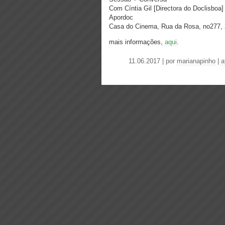
Com Cíntia Gil [Directora do Doclisboa]
Apordoc
Casa do Cinema, Rua da Rosa, no277,
mais informações,
aqui
.
11.06.2017 | por
marianapinho
|
a