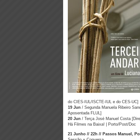
do CIES-IUL/ISCTE-IUL e do CES-UC]
19 Jun
/ Segunda ​Manuela Ribeiro San
Aposentada FLUL]
20 Jun
/ Terça​ José Manuel Costa [Di
Há Filmes na Baixa!​ |​ Porto/Post/Doc
21 Junho // 22h // Passos Manuel, Por
Sessão + Conversa