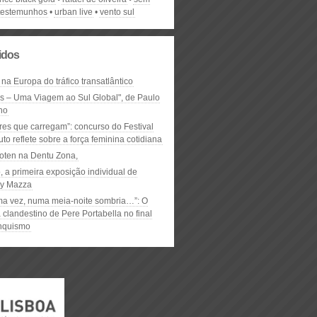
testemunhos
urban live
vento sul
lidos
 na Europa do tráfico transatlântico
ós – Uma Viagem ao Sul Global", de Paulo
ho
res que carregam”: concurso do Festival
to reflete sobre a força feminina cotidiana
oten na Dentu Zona,
, a primeira exposição individual de
y Mazza
ma vez, numa meia-noite sombria…”: O
clandestino de Pere Portabella no final
nquismo