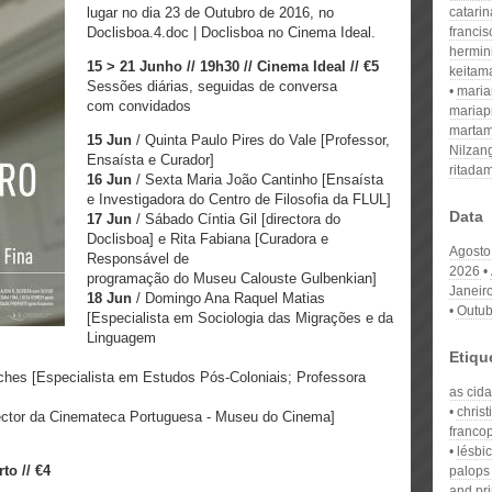
lugar no dia 23 de Outubro de 2016, no
catari
Doclisboa.4.doc | Doclisboa no Cinema Ideal.
franci
hermin
15 > 21 Junho // 19h30 // Cinema Ideal // €5
keitam
Sessões diárias, seguidas de conversa
mari
com convidados
mariap
martam
15 Jun
/ Quinta​ Paulo Pires do Vale [Professor,
Nilzan
Ensaísta e Curador]
ritada
16 Jun
/ Sexta ​Maria João Cantinho [Ensaísta
e Investigadora do Centro de Filosofia da FLUL]
Data
17 Jun
/ Sábado Cíntia Gil [directora do
Doclisboa] e Rita Fabiana [Curadora e
Agosto
Responsável de
2026
programação do Museu Calouste Gulbenkian]
Janeir
18 Jun
/ Domingo ​Ana Raquel Matias
Outub
[Especialista em Sociologia das Migrações e da
Linguagem
Etiqu
ches [Especialista em Estudos Pós-Coloniais; Professora
as cida
christ
rector da Cinemateca Portuguesa - Museu do Cinema]
franco
lésbi
to // €4
palops
and pri