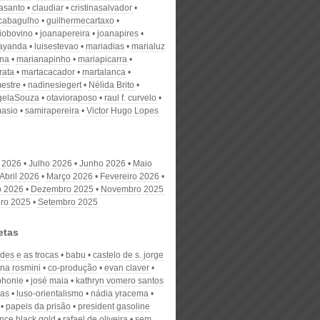
nasanto
claudiar
cristinasalvador
scabagulho
guilhermecartaxo
iobovino
joanapereira
joanapires
ayanda
luisestevao
mariadias
marialuz
ana
marianapinho
mariapicarra
rata
martacacador
martalanca
estre
nadinesiegert
Nélida Brito
gelaSouza
otavioraposo
raul f. curvelo
masio
samirapereira
Victor Hugo Lopes
 2026
Julho 2026
Junho 2026
Maio
Abril 2026
Março 2026
Fevereiro 2026
o 2026
Dezembro 2025
Novembro 2025
ro 2025
Setembro 2025
etas
des e as trocas
babu
castelo de s. jorge
ina rosmini
co-produção
evan claver
phonie
josé maia
kathryn vomero santos
cas
luso-orientalismo
nádia yracema
papeis da prisão
president gasoline
nce black gold
rafael de oliveira
sem