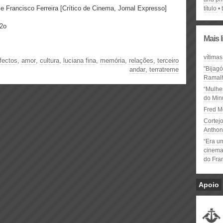
 e Francisco Ferreira [Crítico de Cinema, Jornal Expresso]
título
 2o
Mais 
vítimas
fectos
,
amor
,
cultura
,
luciana fina
,
memória
,
relações
,
terceiro
"Bijag
andar
,
terratreme
Ramal
“Mulhe
do Minu
Fred M
Cortejo
Anthon
“Era u
cinema 
do Fra
Apoio