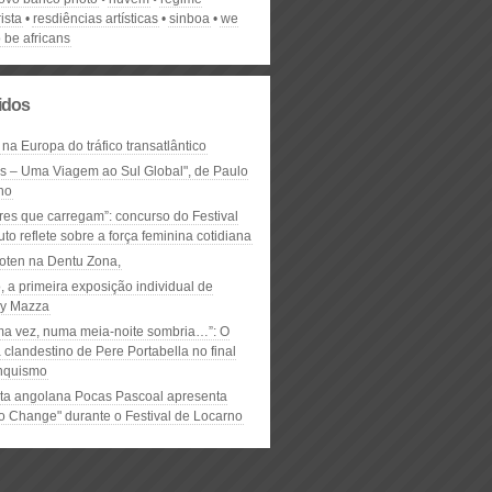
ista
resdiências artísticas
sinboa
we
 be africans
lidos
 na Europa do tráfico transatlântico
ós – Uma Viagem ao Sul Global", de Paulo
ho
res que carregam”: concurso do Festival
to reflete sobre a força feminina cotidiana
oten na Dentu Zona,
, a primeira exposição individual de
y Mazza
ma vez, numa meia-noite sombria…”: O
clandestino de Pere Portabella no final
nquismo
ta angolana Pocas Pascoal apresenta
to Change" durante o Festival de Locarno