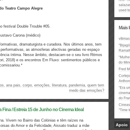
salazar
 do Teatro Campo Alegre
used to
 festival Double Trouble #05.
Mais 
Gustavo Carona (médico)
vítimas
formativas, dramaturgista e curadora. Nos últimos anos, tem
"Bijag
s performativas, as atmosferas afectivas geradas no espaço
Ramal
ência íntima. Nesse âmbito, destacam-se o seu livro Ritmos
“Mulhe
ibri, 2018) e os encontros Em Fluxo: sentimentos públicos e
do Minu
comissariou.*
Fred M
Cortejo
Anthon
tos
,
ana pais
,
corpo
,
emoções
,
literatura
,
pandemia
,
quem tem
“Era u
medo das emoções?
cinema 
do Fra
Cineas
a Fina / Estreia 15 de Junho no Cinema Ideal
"Time 
ha. Vivem no Bairro das Colónias e têm raízes na
Apoio
coisas do Amor e da Felicidade, Aissato traduz a mãe