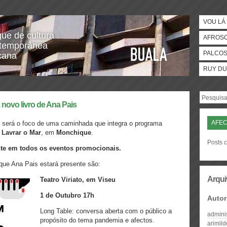
VOU LÁ 
gue de cultura
AFROS
temporânea
PALCO
icana
RUY DU
ovo livro de Ana Pais
AFE
ro será o foco de uma caminhada que integra o programa
r
Lavrar o Mar
, em
Monchique
.
Posts c
ente em todos os eventos promocionais.
ue Ana Pais estará presente são:
Arqui
Teatro Viriato, em Viseu
1 de Outubro 17h
Autor
Long Table: conversa aberta com o público a
admini
propósito do tema pandemia e afectos.
arimil