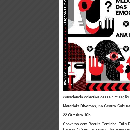
consciência colectiva dessa circulação.
Materiais Diversos, no Centro Cultur
22 Outubro 16h
Conversa com Beatriz Cantinho, Túlio 
Cerejas / Quem tem medo das emoçõe