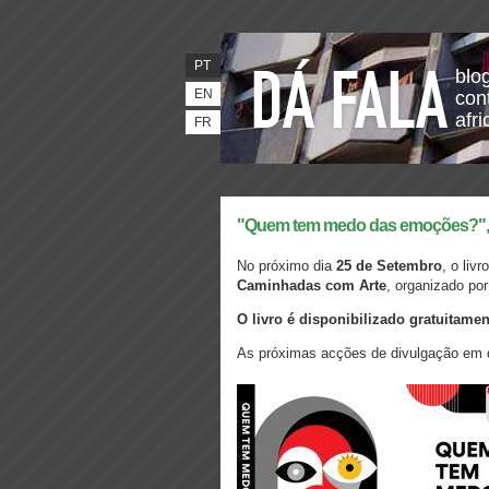
PT
blo
EN
con
afr
FR
"Quem tem medo das emoções?", n
No próximo dia
25 de Setembro
, o liv
Caminhadas com Arte
, organizado po
O livro é disponibilizado gratuitam
As próximas acções de divulgação em q