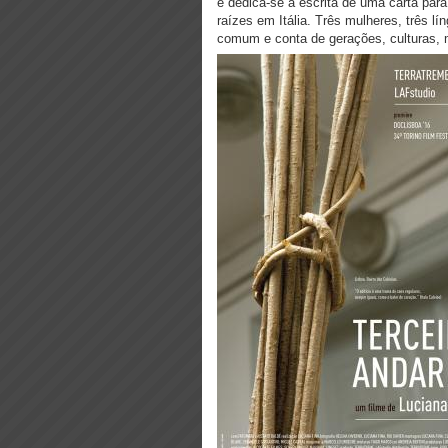
e dedica-se à escrita de uma carta par
raízes em Itália. Três mulheres, três l
comum e conta de gerações, culturas, 