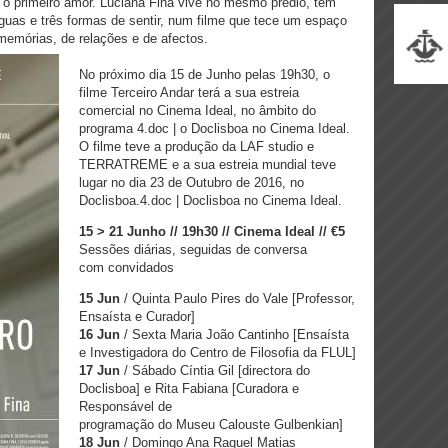
a o primeiro amor. Luciana Fina vive no mesmo prédio, tem
ínguas e três formas de sentir, num filme que tece um espaço
memórias, de relações e de afectos.
No próximo dia 15 de Junho pelas 19h30​, o
filme Terceiro Andar terá a sua estreia
comercial no Cinema Ideal, no âmbito do
programa 4.doc | o Doclisboa no Cinema Ideal​.
O filme teve a produção da LAF studio e
TERRATREME e a sua estreia mundial teve
lugar no dia 23 de Outubro de 2016, no
Doclisboa.4.doc | Doclisboa no Cinema Ideal.
15 > 21 Junho // 19h30 // Cinema Ideal // €5
Sessões diárias, seguidas de conversa
com convidados
15 Jun
/ Quinta​ Paulo Pires do Vale [Professor,
Ensaísta e Curador]
16 Jun
/ Sexta ​Maria João Cantinho [Ensaísta
e Investigadora do Centro de Filosofia da FLUL]
17 Jun
/ Sábado Cíntia Gil [directora do
Doclisboa] e Rita Fabiana [Curadora e
Responsável de
programação do Museu Calouste Gulbenkian]
18 Jun
/ Domingo ​Ana Raquel Matias