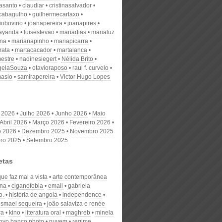
nasanto
claudiar
cristinasalvador
scabagulho
guilhermecartaxo
iobovino
joanapereira
joanapires
ayanda
luisestevao
mariadias
marialuz
ana
marianapinho
mariapicarra
rata
martacacador
martalanca
estre
nadinesiegert
Nélida Brito
gelaSouza
otavioraposo
raul f. curvelo
masio
samirapereira
Victor Hugo Lopes
 2026
Julho 2026
Junho 2026
Maio
Abril 2026
Março 2026
Fevereiro 2026
o 2026
Dezembro 2025
Novembro 2025
ro 2025
Setembro 2025
etas
que faz mal a vista
arte contemporânea
na
ciganofobia
email
gabriela
o.
história de angola
independence
ismael sequeira
joão salaviza e renée
ra
kino
literatura oral
maghreb
minela
ovo banco photo
nuvem
regime