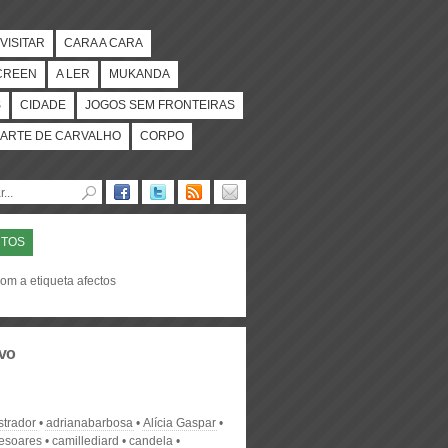
VISITAR
CARA A CARA
CREEN
A LER
MUKANDA
S
CIDADE
JOGOS SEM FRONTEIRAS
ARTE DE CARVALHO
CORPO
CTOS
om a etiqueta afectos
vo
strador
adrianabarbosa
Alícia Gaspar
desoares
camillediard
candela