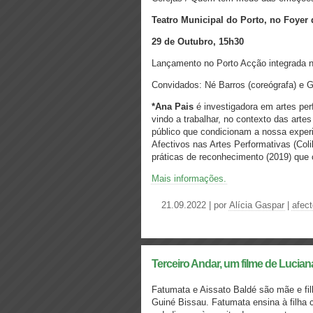
Teatro Municipal do Porto, no Foyer
29 de Outubro, 15h30
Lançamento no Porto Acção integrada no
Convidados: Né Barros (coreógrafa) e 
*Ana Pais
é investigadora em artes per
vindo a trabalhar, no contexto das arte
público que condicionam a nossa experi
Afectivos nas Artes Performativas (Col
práticas de reconhecimento (2019) que 
Mais informações.
21.09.2022 | por
Alícia Gaspar
|
afec
Terceiro Andar​, um filme de Lucian
Fatumata e Aissato Baldé são mãe e fil
Guiné Bissau. Fatumata ensina à filha 