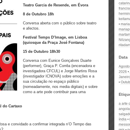
catari
Teatro Garcia de Resende, em Évora
franci
hermin
8 de Outubro 18h
keitam
Conversa aberta com o público sobre teatro
mari
e afectos.
mariap
martam
Festival Temps D’Image, em Lisboa
Nilzan
(quiosque da Praça José Fontana)
ritada
15 de Outubro 18h30
Data
Conversa com Eunice Gonçalves Duarte
(performer), Graça P. Corrêa (encenadora e
Agosto
investigadora CFCUL) e Jorge Martins Rosa
2026
(investigador ICNOVA) sobre emoções e a
Janeir
sua circulação no espaço público
Outub
(nomeadamente, nos media digitais) e sobre
como a arte pode contribuir para uma
Etiqu
a arte 
al do Cartaxo
angola
salgad
índia
Rosa e convidado a confirmar integrada n’O Tempo das
messo
s?
reis
n