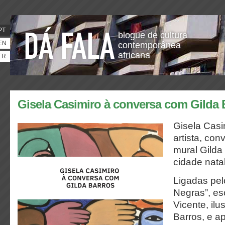
PT
blogue de cultura
EN
contemporânea
africana
FR
Gisela Casimiro à conversa com Gilda 
Gisela Casim
artista, con
mural Gilda
cidade natal
Ligadas pelo
Negras”, esc
Vicente, ilu
Barros, e a