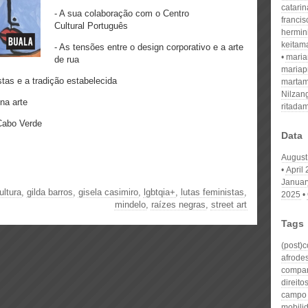
catari
- A sua colaboração com o Centro
franci
Cultural Português
hermin
keitam
- As tensões entre o design corporativo e a arte
mari
de rua
mariap
stas e a tradição estabelecida
martam
Nilzan
na arte
ritada
Cabo Verde
Data
August
April
Januar
ultura
,
gilda barros
,
gisela casimiro
,
lgbtqia+
,
lutas feministas
,
2025
mindelo
,
raízes negras
,
street art
Tags
(post)
afrode
compan
direito
campo
mobili