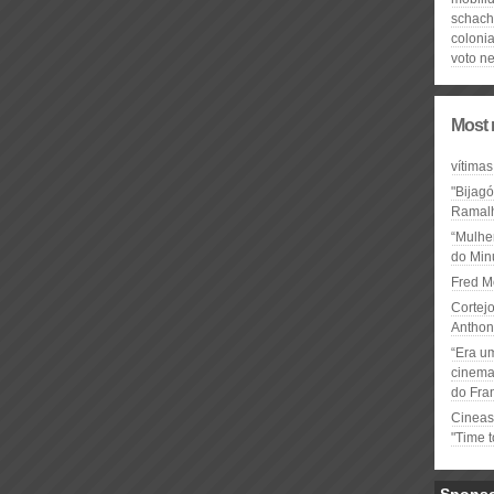
schach
colonia
voto n
Most 
vítimas
"Bijag
Ramal
“Mulhe
do Minu
Fred M
Cortejo
Anthon
“Era u
cinema 
do Fra
Cineas
"Time 