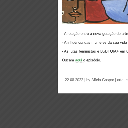
- A relação entre a nova geração de arti
- A influência das mulheres da sua vida 
- As lutas feministas e LGBTQIA+ em 
Ouçam
aqui
o episódio.
22.08.2022 | by
Alícia Gaspar
|
arte
,
c