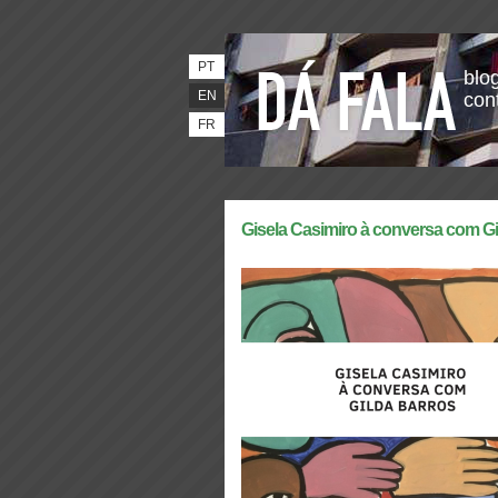
PT
blog
EN
con
FR
Gisela Casimiro à conversa com Gi