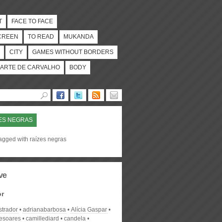
T
FACE TO FACE
CREEN
TO READ
MUKANDA
CITY
GAMES WITHOUT BORDERS
ARTE DE CARVALHO
BODY
ES NEGRAS
tagged with raízes negras
ve
or
strador
adrianabarbosa
Alícia Gaspar
desoares
camillediard
candela