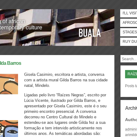
I'LL VISI
 of african
AFROS
temporary culture
STAGES
RUY DU
lda Barros
RAÍZ
Gisela Casimiro, escritora e artista, conversa
com a artista mural Gilda Barros na sua cidade
natal, Mindelo.
Posts 
Ligadas pelo livro “Raízes Negras”, escrito por
Lúcia Vicente, ilustrado por Gilda Barros, e
apresentado por Gisela Casimiro, este é o seu
Archi
primeiro encontro presencial. A conversa
decorreu no Centro Cultural do Mindelo e
Auth
estendeu-se aos lugares onde Gilda fez a sua
formação e tem intervido artisticamente nos
admini
últimos anos. As temáticas abordadas são:
arimil