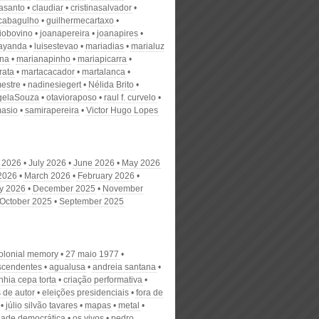
nasanto
claudiar
cristinasalvador
scabagulho
guilhermecartaxo
iobovino
joanapereira
joanapires
ayanda
luisestevao
mariadias
marialuz
ana
marianapinho
mariapicarra
rata
martacacador
martalanca
estre
nadinesiegert
Nélida Brito
gelaSouza
otavioraposo
raul f. curvelo
masio
samirapereira
Victor Hugo Lopes
 2026
July 2026
June 2026
May 2026
 2026
March 2026
February 2026
y 2026
December 2025
November
October 2025
September 2025
colonial memory
27 maio 1977
scendentes
agualusa
andreia santana
hia cepa torta
criação performativa
s de autor
eleições presidenciais
fora de
júlio silvão tavares
mapas
metal
dade democrática
os vivos
pedro