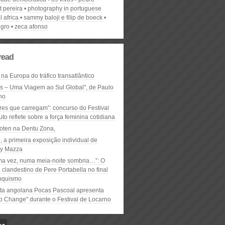
t pereira
photography in portuguese
l africa
sammy baloji e filip de boeck
egro
zeca afonso
read
 na Europa do tráfico transatlântico
ós – Uma Viagem ao Sul Global", de Paulo
ho
res que carregam”: concurso do Festival
to reflete sobre a força feminina cotidiana
oten na Dentu Zona,
, a primeira exposição individual de
y Mazza
ma vez, numa meia-noite sombria…”: O
clandestino de Pere Portabella no final
nquismo
ta angolana Pocas Pascoal apresenta
to Change" durante o Festival de Locarno