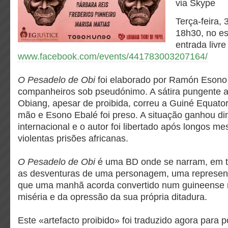
via Skype
Terça-feira,
18h30, no e
entrada livre
www.facebook.com/events/441783003207164/
O Pesadelo de Obi
foi elaborado por Ramón Esono 
companheiros sob pseudónimo. A sátira pungente 
Obiang, apesar de proibida, correu a Guiné Equato
mão e Esono Ebalé foi preso. A situação ganhou d
internacional e o autor foi libertado após longos 
violentas prisões africanas.
O Pesadelo de Obi
é uma BD onde se narram, em t
as desventuras de uma personagem, uma represen
que uma manhã acorda convertido num guineense n
miséria e da opressão da sua própria ditadura.
Este «artefacto proibido» foi traduzido agora para p