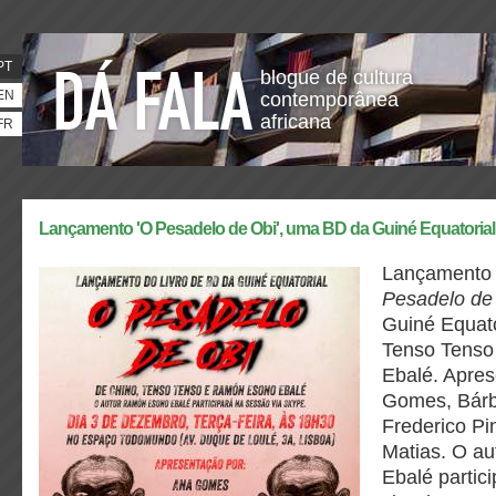
PT
blogue de cultura
EN
contemporânea
africana
FR
Lançamento 'O Pesadelo de Obi', uma BD da Guiné Equatorial
Lançamento 
Pesadelo de
Guiné Equato
Tenso Tens
Ebalé. Apre
Gomes, Bárb
Frederico Pi
Matias. O a
Ebalé partic