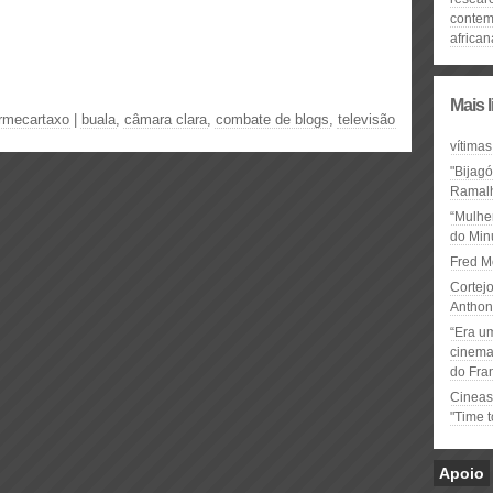
conte
african
Mais 
ermecartaxo
|
buala
,
câmara clara
,
combate de blogs
,
televisão
vítimas
"Bijag
Ramal
“Mulhe
do Minu
Fred M
Cortejo
Anthon
“Era u
cinema 
do Fra
Cineas
"Time 
Apoio