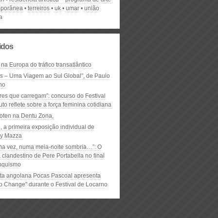
mporânea
terreiros
uk
umar
união
a
lidos
 na Europa do tráfico transatlântico
ós – Uma Viagem ao Sul Global", de Paulo
ho
res que carregam”: concurso do Festival
to reflete sobre a força feminina cotidiana
oten na Dentu Zona,
, a primeira exposição individual de
y Mazza
ma vez, numa meia-noite sombria…”: O
clandestino de Pere Portabella no final
nquismo
ta angolana Pocas Pascoal apresenta
to Change" durante o Festival de Locarno