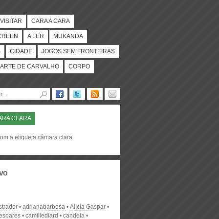
VISITAR
CARA A CARA
CREEN
A LER
MUKANDA
S
CIDADE
JOGOS SEM FRONTEIRAS
ARTE DE CARVALHO
CORPO
ARA CLARA
com a etiqueta câmara clara
vo
strador
adrianabarbosa
Alícia Gaspar
desoares
camillediard
candela