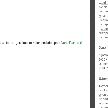
catari
franci
hermin
keitam
mari
mariap
martam
Nilzan
ritada
da, fomos gentilmente recomendados pelo
Nuno Ramos de
Data
Agosto
2026
Janeir
Outub
Etiqu
#afroe
conflit
coloni
trinda
jeróni
resear