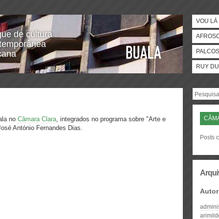
VOU LÁ 
gue de cultura
AFROS
temporânea
PALCO
icana
RUY DU
CÂM
ala no
Câmara Clara
, integrados no programa sobre "Arte e
José António Fernandes Dias.
Posts 
Arqui
Autor
admini
arimil