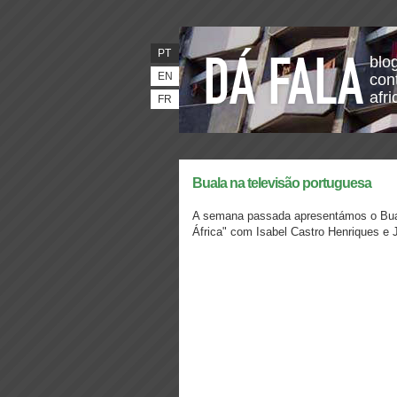
PT
blo
EN
con
afr
FR
Buala na televisão portuguesa
A semana passada apresentámos o Bu
África" com Isabel Castro Henriques e 