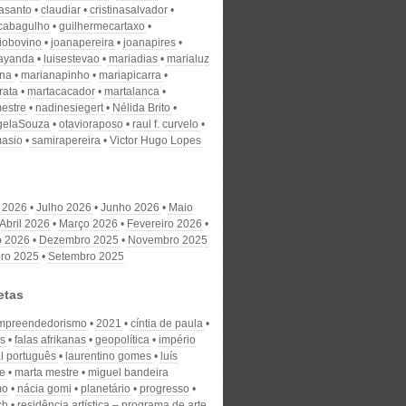
nasanto
claudiar
cristinasalvador
scabagulho
guilhermecartaxo
iobovino
joanapereira
joanapires
ayanda
luisestevao
mariadias
marialuz
ana
marianapinho
mariapicarra
rata
martacacador
martalanca
estre
nadinesiegert
Nélida Brito
gelaSouza
otavioraposo
raul f. curvelo
masio
samirapereira
Victor Hugo Lopes
 2026
Julho 2026
Junho 2026
Maio
Abril 2026
Março 2026
Fevereiro 2026
o 2026
Dezembro 2025
Novembro 2025
ro 2025
Setembro 2025
etas
mpreendedorismo
2021
cíntia de paula
os
falas afrikanas
geopolítica
império
al português
laurentino gomes
luís
de
marta mestre
miguel bandeira
mo
nácia gomi
planetário
progresso
ch
residência artística – programa de arte