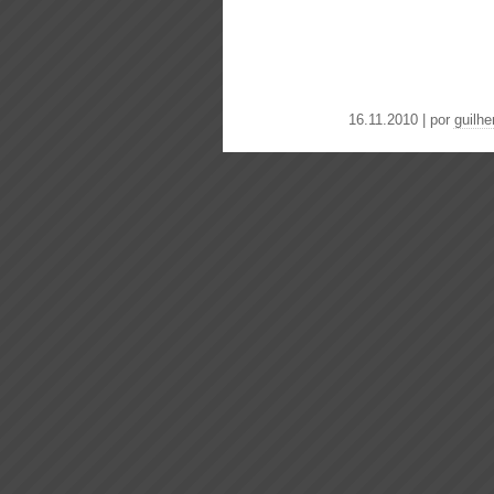
16.11.2010 | por
guilh