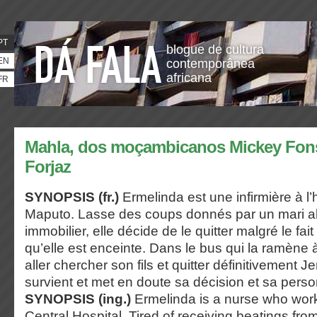
PT
blogue de cultura
EN
contemporânea
africana
FR
Mahla, dos moçambicanos Mickey Fons
Forjaz
SYNOPSIS (fr.)
Ermelinda est une infirmière à l’
Maputo. Lasse des coups donnés par un mari abu
immobilier, elle décide de le quitter malgré le fai
qu’elle est enceinte. Dans le bus qui la ramène 
aller chercher son fils et quitter définitivement 
survient et met en doute sa décision et sa perso
SYNOPSIS (ing.)
Ermelinda is a nurse who wor
Central Hospital. Tired of receiving beatings fro