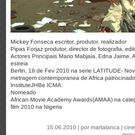
Mickey Fonseca
escritor, produtor, realizador
Pipas Forjaz
produtor, director de fotografia, edit
Actores Principais
Mario Mabjaia, Edna Jaime, 
estreia
Berlin, 18 de Fev 2010 na serie LATITUDE- Nove
metragem contemporanea de Afr
ica
patrocinado
InstituteJHBe ICMA.
Nomeado
African Movie Academy Awards(AMAA) na catego
film 2010 na Nigeria
15.06.2010 | por
martalanca
|
cin
moç