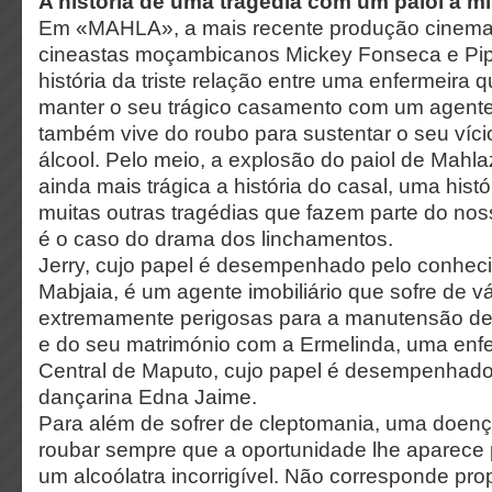
A história de uma tragédia com um paiol à mi
Em «MAHLA», a mais recente produção cinemat
cineastas moçambicanos Mickey Fonseca e Pip
história da triste relação entre uma enfermeira 
manter o seu trágico casamento com um agente 
também vive do roubo para sustentar o seu víc
álcool. Pelo meio, a explosão do paiol de Mahla
ainda mais trágica a história do casal, uma hist
muitas outras tragédias que fazem parte do no
é o caso do drama dos linchamentos.
Jerry, cujo papel é desempenhado pelo conheci
Mabjaia, é um agente imobiliário que sofre de v
extremamente perigosas para a manutensão de
e do seu matrimónio com a Ermelinda, uma enfe
Central de Maputo, cujo papel é desempenhado
dançarina Edna Jaime.
Para além de sofrer de cleptomania, uma doen
roubar sempre que a oportunidade lhe aparece pe
um alcoólatra incorrigível. Não corresponde pr