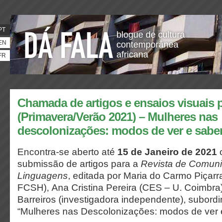
PT
blogue de cultura
EN
contemporânea
africana
FR
Chamada de artigos e ensaios visuais 
(Primavera/Verão 2021) – Mulheres nas
descolonizações: modos de ver e sabe
Encontra-se aberto até
15 de Janeiro de 2021
o
submissão de artigos para a
Revista de Comun
Linguagens
, editada por Maria do Carmo Piç
FCSH), Ana Cristina Pereira (CES – U. Coimbra
Barreiros (investigadora independente), subord
“Mulheres nas Descolonizações: modos de ver e