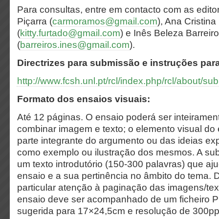
Para consultas, entre em contacto com as edit
Piçarra (
carmoramos@gmail.com
), Ana Cristina
(
kitty.furtado@gmail.com
) e Inês Beleza Barreir
(
barreiros.ines@gmail.com
).
Directrizes para submissão e instruções para
http://www.fcsh.unl.pt/rcl/index.php/rcl/about/
Formato dos ensaios visuais:
Até 12 páginas. O ensaio poderá ser inteirament
combinar imagem e texto; o elemento visual do
parte integrante do argumento ou das ideias ex
como exemplo ou ilustração dos mesmos. A sub
um texto introdutório (150-300 palavras) que a
ensaio e a sua pertinência no âmbito do tema. 
particular atenção à paginação das imagens/tex
ensaio deve ser acompanhado de um ficheiro 
sugerida para 17×24,5cm e resolução de 300pp