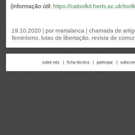
(informação útil:
https://catoolkit.herts.ac.uk/tool
19.10.2020 | por
martalanca
|
chamada de artig
feminismo
,
lutas de libertação
,
revista de comu
sobre nós
ficha técnica
participar
subscre