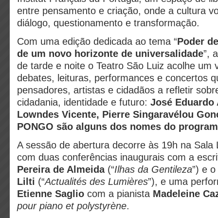
entre pensamento e criação, onde a cultura vo
diálogo, questionamento e transformação.
Com uma edição dedicada ao tema “
Poder de
de um novo horizonte de universalidade
”, 
de tarde e noite o Teatro São Luiz acolhe um
debates, leituras, performances e concertos
pensadores, artistas e cidadãos a refletir sob
cidadania, identidade e futuro:
José Eduardo 
Lowndes Vicente, Pierre Singaravélou Gon
PONGO são alguns dos nomes do program
A sessão de abertura decorre às 19h na Sala 
com duas conferências inaugurais com a escr
Pereira de Almeida
(“
Ilhas da Gentileza
”) e o
Lilti
(“
Actualités des Lumières
”), e uma perfo
Etienne Saglio
com a pianista
Madeleine Ca
pour piano et polystyrène
.