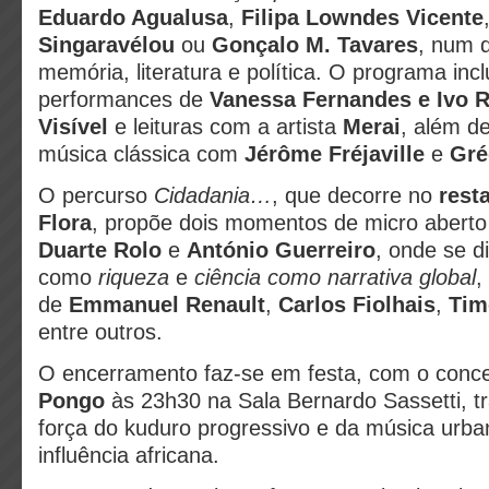
Eduardo Agualusa
,
Filipa Lowndes Vicente
Singaravélou
ou
Gonçalo M. Tavares
, num d
memória, literatura e política. O programa in
performances de
Vanessa Fernandes e Ivo R
Visível
e leituras com a artista
Merai
, além de
música clássica com
Jérôme Fréjaville
e
Gré
O percurso
Cidadania…
, que decorre no
rest
Flora
, propõe dois momentos de micro abert
Duarte Rolo
e
António Guerreiro
, onde se d
como
riqueza
e
ciência como narrativa global
,
de
Emmanuel Renault
,
Carlos Fiolhais
,
Tim
entre outros.
O encerramento faz-se em festa, com o concer
Pongo
às 23h30 na Sala Bernardo Sassetti, t
força do kuduro progressivo e da música urba
influência africana.