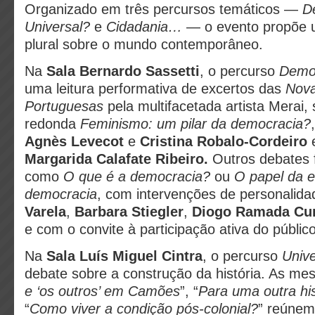
Organizado em três percursos temáticos —
D
Universal?
e
Cidadania…
— o evento propõe u
plural sobre o mundo contemporâneo.
Na
Sala Bernardo Sassetti
, o percurso
Demo
uma leitura performativa de excertos das
Nova
Portuguesas
pela multifacetada artista Merai
redonda
Feminismo: um pilar da democracia?
Agnès Levecot
e
Cristina Robalo-Cordeiro
Margarida Calafate Ribeiro.
Outros debates
como
O que é a democracia?
ou
O papel da 
democracia
, com intervenções de personali
Varela
,
Barbara Stiegler
,
Diogo Ramada Cu
e com o convite à participação ativa do públic
Na
Sala Luís Miguel Cintra
, o percurso
Univ
debate sobre a construção da história. As me
e ‘os outros’ em Camões
”, “
Para uma outra hi
“
Como viver a condição pós-colonial?
” reúne