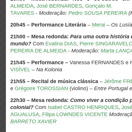
ALMEIDA
,
José BERNARDES
,
Gonçalo M.
TAVARES
-
Moderação:
Pedro SOUSA PEREIRA
(
20h45 – Performance Literária
–
Merai
–
Os Lusí
21h00
–
Mesa redonda:
Para uma outra história
mundo?
Com
Evalina DIAS
,
Pierre SINGARAVEL
PEREIRA DE ALMEIDA
-
Moderação:
Marta LANÇ
21h45 – Performance –
Vanessa FERNANDES e I
VISÍVEL
–
Na Kolonia
21h55 – Recital de música clássica
–
Jérôme FR
e
Grégoire TOROSSIAN
(violino) –
Entre Portugal 
22h30 – Mesa redonda:
Como viver a condição 
colonial?
Com
Isabel CASTRO HENRIQUES
,
Jos
AGUALUSA
,
Filipa LOWNDES VICENTE
Moderaç
BARRETO XAVIER