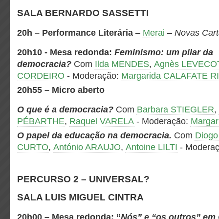
SALA BERNARDO SASSETTI
20h
– Performance Literária
–
Merai
–
Novas Cart
20h10 - Mesa redonda:
Feminismo: um pilar da
democracia?
Com
Ilda MENDES
,
Agnès LEVECO
CORDEIRO
-
Moderação
:
Margarida CALAFATE R
20h55
– Micro aberto
O que é a democracia?
Com
Barbara STIEGLER
,
PÉBARTHE
,
Raquel VARELA
-
Moderação
:
Margar
O papel da educação na democracia.
Com
Diog
CURTO
,
António ARAUJO
,
Antoine LILTI
-
Modera
PERCURSO 2 – UNIVERSAL?
SALA LUIS MIGUEL CINTRA
20h00 – Mesa redonda:
“
Nós” e “os outros” em