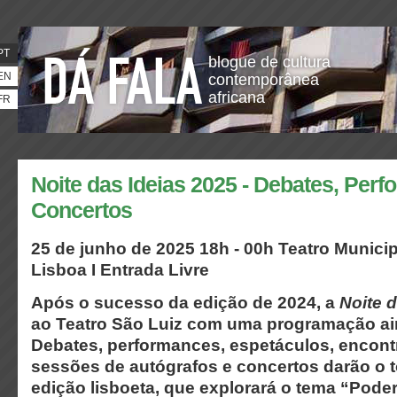
PT
blogue de cultura
EN
contemporânea
africana
FR
Noite das Ideias 2025 - Debates, Per
Concertos
25 de junho de 2025
18h - 00h
Teatro Municip
Lisboa I Entrada Livre
Após o sucesso da edição de 2024, a
Noite d
ao Teatro São Luiz com uma programação ain
Debates, performances, espetáculos, encontro
sessões de autógrafos e concertos darão o t
edição lisboeta, que explorará o tema “Poder