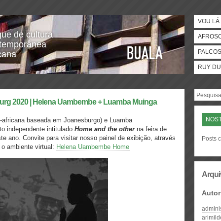
VOU LÁ 
gue de cultura
AFROS
temporânea
PALCO
icana
RUY DU
burg 2020 | Helena Uambembe + Luamba Muinga
NOST
l-africana baseada em Joanesburgo) e Luamba
to independente intitulado
Home and the other
na feira de
e ano. Convite para visitar nosso painel de exibição, através
Posts c
 o ambiente virtual:
Helena Uambembe Home
Arqui
Autor
admini
arimil