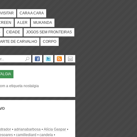
VISITAR
CARA A CARA
CREEN
A LER
MUKANDA
S
CIDADE
JOGOS SEM FRONTEIRAS
ARTE DE CARVALHO
CORPO
ALGIA
om a etiqueta nostalgia
vo
strador
adrianabarbosa
Alícia Gaspar
desoares
camillediard
candela