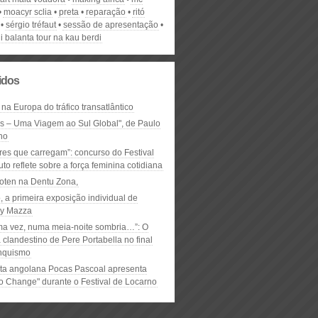
moacyr sclia
preta
reparação
ritó
sérgio tréfaut
sessão de apresentação
i balanta tour na kau berdi
lidos
 na Europa do tráfico transatlântico
ós – Uma Viagem ao Sul Global", de Paulo
ho
res que carregam”: concurso do Festival
to reflete sobre a força feminina cotidiana
oten na Dentu Zona,
, a primeira exposição individual de
y Mazza
ma vez, numa meia-noite sombria…”: O
clandestino de Pere Portabella no final
nquismo
ta angolana Pocas Pascoal apresenta
to Change" durante o Festival de Locarno