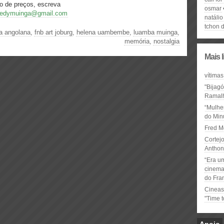
o de preços, escreva
osmar
edymuinga@gmail.com
natálio
tchon d
ta angolana
,
fnb art joburg
,
helena uambembe
,
luamba muinga
,
memória
,
nostalgia
Mais 
vítimas
"Bijag
Ramal
“Mulhe
do Minu
Fred M
Cortejo
Anthon
“Era u
cinema 
do Fra
Cineas
"Time 