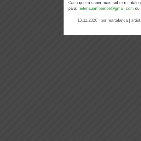
Caso queira saber mais sobre o catálog
para:
helenauambembe@gmail.com
ou
13.11.2020 | por
martalanca
|
artis