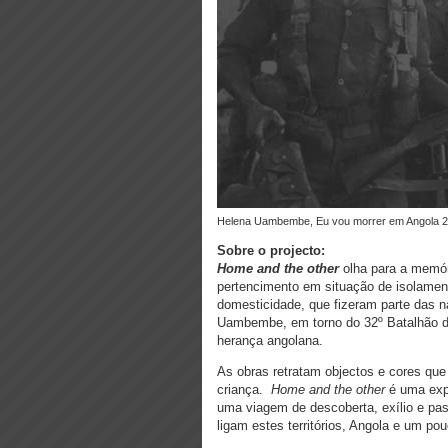
Helena Uambembe, Eu vou morrer em Angola 
Sobre o projecto:
Home and the other
olha para a memóri
pertencimento em situação de isolamen
domesticidade, que fizeram parte das na
Uambembe, em torno do 32º Batalhão d
herança angolana.
As obras retratam objectos e cores qu
criança.
Home and the other
é uma exp
uma viagem de descoberta, exílio e pa
ligam estes territórios, Angola e um po