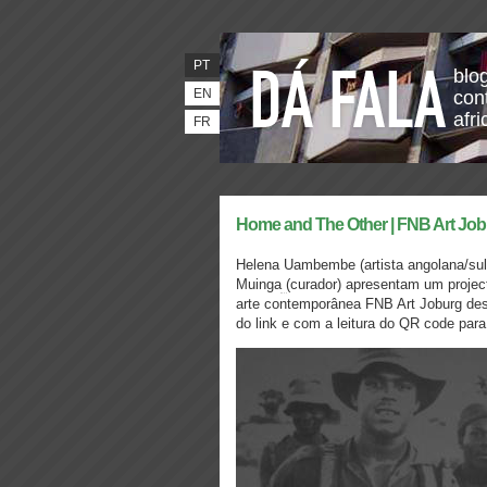
PT
blo
EN
con
afr
FR
Home and The Other | FNB Art Jo
Helena Uambembe (artista angolana/su
Muinga
(curador) apresentam um projec
arte contemporânea FNB Art Joburg dest
do link e com a leitura do QR code para