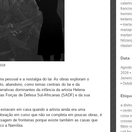
catari
franci
hermin
keitam
mari
mariap
martam
Nilzan
ritada
Data
2018
Agosto
2026
Janeir
a pessoal e a nostalgia do lar. As obras exploram o
Outub
to, abandono, como temas centrais do lar e da
rrativas dominantes da infância da artista Helena
as Forças de Defesa Sul-Africanas (SADF) e da sua
Etiqu
a divi
e estavam em casa quando a artista ainda era uma
centro
loração em curso que não se completa em poucas obras, é
coisa r
ssagem de fronteiras porque existe também as casas que
crossw
uco a Namíbia.
fábio c
call fo