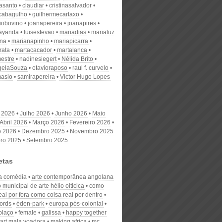
nasanto
claudiar
cristinasalvador
scabagulho
guilhermecartaxo
iobovino
joanapereira
joanapires
ayanda
luisestevao
mariadias
marialuz
ana
marianapinho
mariapicarra
rata
martacacador
martalanca
estre
nadinesiegert
Nélida Brito
gelaSouza
otavioraposo
raul f. curvelo
masio
samirapereira
Victor Hugo Lopes
 2026
Julho 2026
Junho 2026
Maio
Abril 2026
Março 2026
Fevereiro 2026
o 2026
Dezembro 2025
Novembro 2025
ro 2025
Setembro 2025
etas
na comédia
arte contemporânea angolana
 municipal de arte hélio oiticica
como
eal por fora como coisa real por dentro
ords
éden-park
europa pós-colonial
olaço
female
galissa
happy together
r art mala voadora
making africa
mc