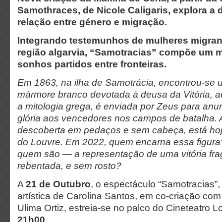
Samothraces, de Nicole Caligaris, explora a d
relação entre género e migração.
Integrando testemunhos de mulheres migran
região algarvia, “Samotracias” compõe um 
sonhos partidos entre fronteiras.
Em 1863, na ilha de Samotrácia, encontrou-se 
mármore branco devotada à deusa da Vitória, 
a mitologia grega, é enviada por Zeus para anunc
glória aos vencedores nos campos de batalha. A
descoberta em pedaços e sem cabeça, está ho
do Louvre. Em 2022, quem encarna essa figur
quem são — a representação de uma vitória fr
rebentada, e sem rosto?
A
21 de Outubro
, o espectáculo “Samotracias”
artística de Carolina Santos, em co-criação com
Ulima Ortiz, estreia-se no palco do Cineteatro L
21h00
.