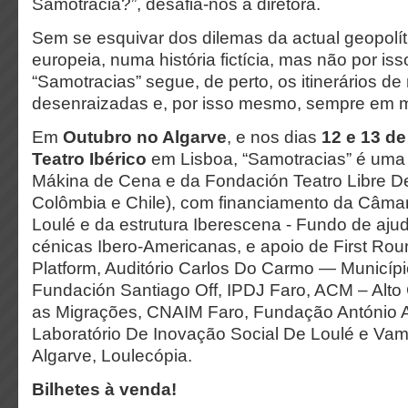
Samotrácia?”, desafia-nos a diretora.
Sem se esquivar dos dilemas da actual geopolít
europeia, numa história fictícia, mas não por is
“Samotracias” segue, de perto, os itinerários d
desenraizadas e, por isso mesmo, sempre em 
Em
Outubro no Algarve
, e nos dias
12 e 13 d
Teatro Ibérico
em Lisboa, “Samotracias” é um
Mákina de Cena e da Fondación Teatro Libre De
Colômbia e Chile), com financiamento da Câma
Loulé e da estrutura Iberescena - Fundo de aju
cénicas Ibero-Americanas, e apoio de First Rou
Platform, Auditório Carlos Do Carmo — Municíp
Fundación Santiago Off, IPDJ Faro, ACM – Alto
as Migrações, CNAIM Faro, Fundação António A
Laboratório De Inovação Social De Loulé e Vam
Algarve, Loulecópia.
Bilhetes à venda!