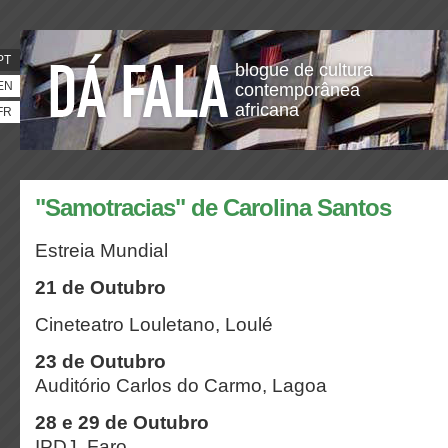
PT
blogue de cultura
EN
contemporânea
africana
FR
"Samotracias" de Carolina Santos
Estreia Mundial
21 de Outubro
Cineteatro Louletano, Loulé
23 de Outubro
Auditório Carlos do Carmo, Lagoa
28 e 29 de Outubro
IPDJ, Faro