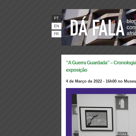
PT
blo
EN
con
afr
FR
“A Guerra Guardada” – Cronologia
exposição
4 de Março de 2022 - 16h00 no Museu