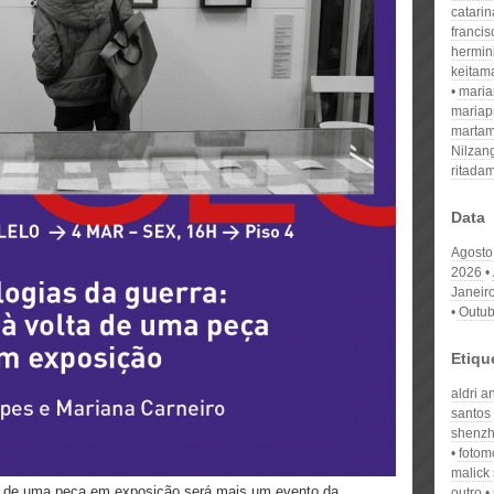
catari
franci
hermin
keitam
mari
mariap
martam
Nilzan
ritada
Data
Agosto
2026
Janeir
Outub
Etiqu
aldri 
santos
shenz
foto
malick 
ta de uma peça em exposição será mais um evento da
outro