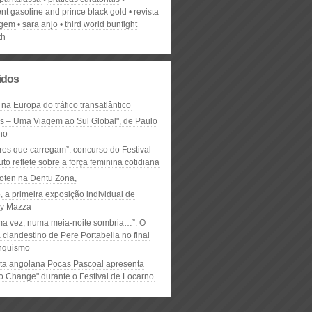
nt gasoline and prince black gold
revista
gem
sara anjo
third world bunfight
th
lidos
 na Europa do tráfico transatlântico
ós – Uma Viagem ao Sul Global", de Paulo
ho
res que carregam”: concurso do Festival
to reflete sobre a força feminina cotidiana
oten na Dentu Zona,
, a primeira exposição individual de
y Mazza
ma vez, numa meia-noite sombria…”: O
clandestino de Pere Portabella no final
nquismo
ta angolana Pocas Pascoal apresenta
to Change" durante o Festival de Locarno