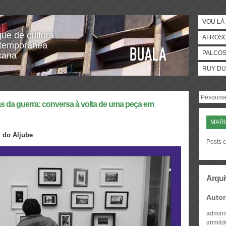
VOU LÁ 
gue de cultura
AFROS
temporânea
PALCO
icana
RUY DU
s da guerra: conversa à volta de uma peça em
MARI
 do Aljube
Posts 
Arqui
Autor
admini
arimil