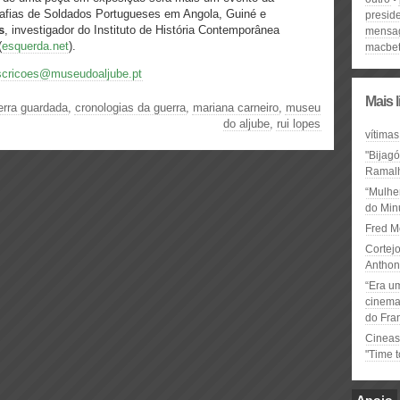
afias de Soldados Portugueses em Angola, Guiné e
preside
s
, investigador do Instituto de História Contemporânea
mensa
(
esquerda.net
).
macbe
scricoes@museudoaljube.pt
Mais 
erra guardada
,
cronologias da guerra
,
mariana carneiro
,
museu
do aljube
,
rui lopes
vítimas
"Bijag
Ramal
“Mulhe
do Minu
Fred M
Cortejo
Anthon
“Era u
cinema 
do Fra
Cineas
"Time 