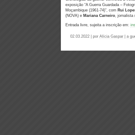
exposição “A Guerra Guardada – Fotogr
Moçambique (1961-74)”, com
Rui Lope
(NOVA) e
Mariana Carneiro
, jornalista 
Entrada livre, sujeita a inscrição em:
in
02.03.2022 | por
Alícia Gaspar
|
a gu