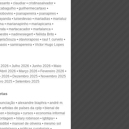
nasanto
claudiar
cristinasalvador
scabagulho
guilhermecartaxo
iobovino
joanapereira
joanapires
ayanda
luisestevao
mariadias
marialuz
ana
marianapinho
mariapicarra
rata
martacacador
martalanca
estre
nadinesiegert
Nélida Brito
gelaSouza
otavioraposo
raul f. curvelo
masio
samirapereira
Victor Hugo Lopes
 2026
Julho 2026
Junho 2026
Maio
Abril 2026
Março 2026
Fevereiro 2026
o 2026
Dezembro 2025
Novembro 2025
ro 2025
Setembro 2025
etas
anunciação
alexandre biaphra
andré m.
artistas de países da cplp
bienal de
hen
biologia
cursos
economia informal
montagem
hilary robinson
lgbtqia+
sidibé
manoel de oliveira
mesmo sol
pantalassa
práticas curatoriais