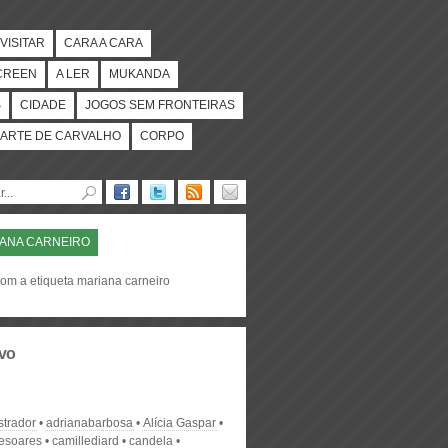
VISITAR
CARA A CARA
CREEN
A LER
MUKANDA
S
CIDADE
JOGOS SEM FRONTEIRAS
ARTE DE CARVALHO
CORPO
ANA CARNEIRO
com a etiqueta mariana carneiro
vo
strador
adrianabarbosa
Alícia Gaspar
desoares
camillediard
candela