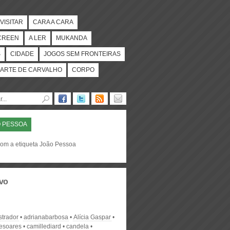
VISITAR
CARA A CARA
CREEN
A LER
MUKANDA
S
CIDADE
JOGOS SEM FRONTEIRAS
ARTE DE CARVALHO
CORPO
 PESSOA
com a etiqueta João Pessoa
vo
strador
adrianabarbosa
Alícia Gaspar
desoares
camillediard
candela