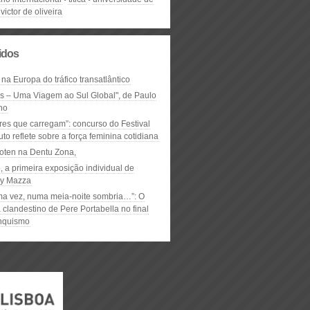
victor de oliveira
lidos
 na Europa do tráfico transatlântico
ós – Uma Viagem ao Sul Global", de Paulo
ho
res que carregam”: concurso do Festival
to reflete sobre a força feminina cotidiana
oten na Dentu Zona,
, a primeira exposição individual de
y Mazza
ma vez, numa meia-noite sombria…”: O
clandestino de Pere Portabella no final
nquismo