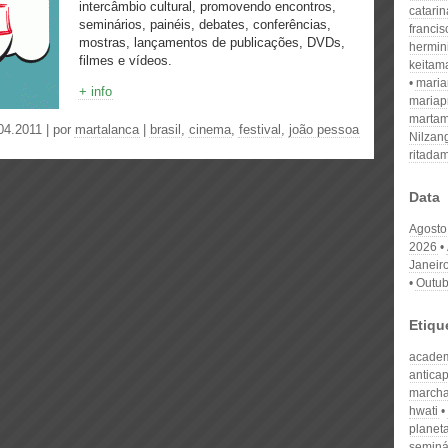
intercâmbio cultural, promovendo encontros,
catari
seminários, painéis, debates, conferências,
franci
mostras, lançamentos de publicações, DVDs,
hermin
filmes e vídeos.
keitam
mari
+ info
mariap
martam
04.2011 | por
martalanca
|
brasil
,
cinema
,
festival
,
joão pessoa
Nilzan
ritada
Data
Agosto
2026
Janeir
Outub
Etiqu
acade
anticap
marcha
hwati
planet
seminár