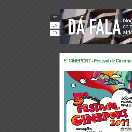
PT
blo
EN
con
afr
FR
5° CINEPORT - Festival de Cinema