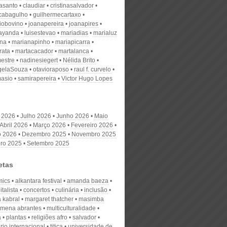
nasanto
claudiar
cristinasalvador
scabagulho
guilhermecartaxo
iobovino
joanapereira
joanapires
ayanda
luisestevao
mariadias
marialuz
ana
marianapinho
mariapicarra
rata
martacacador
martalanca
estre
nadinesiegert
Nélida Brito
gelaSouza
otavioraposo
raul f. curvelo
masio
samirapereira
Victor Hugo Lopes
 2026
Julho 2026
Junho 2026
Maio
Abril 2026
Março 2026
Fevereiro 2026
o 2026
Dezembro 2025
Novembro 2025
ro 2025
Setembro 2025
etas
mics
alkantara festival
amanda baeza
italista
concertos
culinária
inclusão
 kabral
margaret thatcher
masimba
mena abrantes
multiculturalidade
a
plantas
religiões afro
salvador
io internacional
titica
universidade de