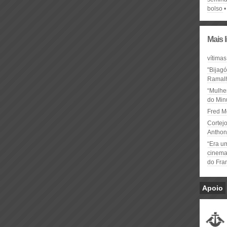
bolso
Mais 
vítimas
"Bijag
Ramal
“Mulhe
do Minu
Fred M
Cortejo
Anthon
“Era u
cinema 
do Fra
Apoio