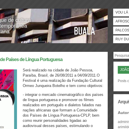
VOU LÁ 
gue de cultura
AFROS
temporânea
PALCO
icana
RUY DU
 de Países de Língua Portuguesa
JOÃO
Será realizado na cidade de João Pessoa,
Paraíba, Brasil, de 26/08/2011 a 04/09/2011.O
Festival é uma realização da Fundação Cultural
Posts 
Ormeo Junqueira Botelho e tem como objetivos:
- integrar o mercado cinematográfico dos países
de língua portuguesa e promover os filmes
Arqui
realizados em português e dialetos falados nas
nações africanas que formam a Comunidade
Autor
dos Países de Língua Portuguesa-CPLP, bem
como reunir personalidades ligadas ao
admini
audiovisual desses países, estimulando o
arimil