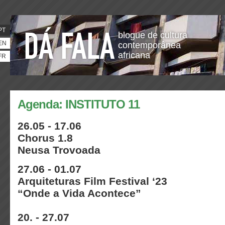
PT
blogue de cultura
EN
contemporânea
africana
FR
Agenda: INSTITUTO 11
26.05 - 17.06
Chorus 1.8
Neusa Trovoada
27.06 - 01.07
Arquiteturas Film Festival ‘23
“Onde a Vida Acontece”
20. - 27.07