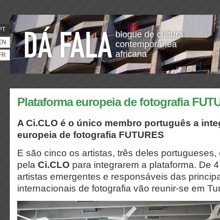
PT
blogue de cultura
EN
contemporânea
africana
FR
Plataforma europeia de fotografia FU
A Ci.CLO é o único membro português a integ
europeia de fotografia FUTURES
E são cinco os artistas, três deles portugueses,
pela
Ci.CLO
para integrarem a plataforma. De 
artistas emergentes e responsáveis das principai
internacionais de fotografia vão reunir-se em Tu