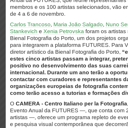
Anual da FUTURES, que reúne representantes 
membros e os 100 artistas selecionados, vão e
de 4 a 6 de novembro.
Carlos Trancoso
,
Maria João Salgado
,
Nuno Se
Stankevich
e
Xenia Petrovska
foram os artistas
Bienal Fotografia do Porto, um dos projetos or
para integrarem a plataforma FUTURES. Para Virg
diretor artístico da Bienal Fotografia do Porto,
“e
estes cinco artistas passam a integrar, pret
positivo no desenvolvimento das suas carrei
internacional. Durante um ano terão a oport
contactar com curadores e representantes da
organizações europeias de fotografia cont
como terão acesso a tutorias e formações di
O
CAMERA
- Centro Italiano per la Fotografia
Evento Anual da FUTURES —, que conta com 2
artistas —, oferece um programa repleto de even
e pesquisa visual contemporânea que decorrerã