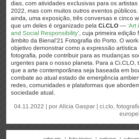
dias, com atividades exclusivas para os artista
2022, mas com muitos outros eventos públicos. 
ainda, uma exposição, três conversas e cinco 
que um deles é organizado pela
Ci.CLO
—
‘Art
and Social Responsibility’
, cuja primeira edição 
âmbito da Bienal’21 Fotografia do Porto. O wo
objetivo demonstrar como a expressão artística 
fotografia, pode contribuir para as mudanças so
urgentes para o nosso planeta. Para a Ci.CLO, 
que a arte contemporânea seja baseada em boa
combate ao atual estado de emergência ambient
redes, comunidades e plataformas que aborde
sociedade atual.
04.11.2022 | por
Alícia Gaspar
|
ci.clo
,
fotografi
europei
sobre nós
ficha técnica
participar
subscre