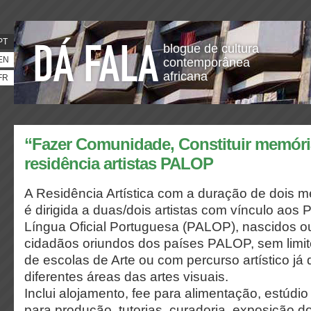
PT
blogue de cultura
EN
contemporânea
africana
FR
“Fazer Comunidade, Constituir memória
residência artistas PALOP
A Residência Artística com a duração de dois m
é dirigida a duas/dois artistas com vínculo aos 
Língua Oficial Portuguesa (PALOP), nascidos 
cidadãos oriundos dos países PALOP, sem limite 
de escolas de Arte ou com percurso artístico já
diferentes áreas das artes visuais.
Inclui alojamento, fee para alimentação, estúdio
para produção, tutorias, curadoria, exposição do