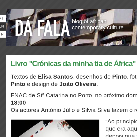
PT
blog of african
EN
contemporary culture
FR
Livro "Crónicas da minha tia de África
Textos de
Elisa Santos
, desenhos de
Pinto
, fo
Pinto
e design de
João Oliveira
.
FNAC de Stª Catarina no Porto, no próximo do
18:00
Os actores António Júlio e Sílvia Silva fazem o 
“Ao princíp
que era aqu
depois que 