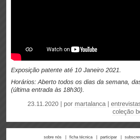
Exposição patente até 10 Janeiro 2021.
Horários: Aberto todos os dias da semana, d
(última entrada às 18h30).
23.11.2020 | por
martalanca
|
entrevista
coleção b
sobre nós
ficha técnica
participar
subscre