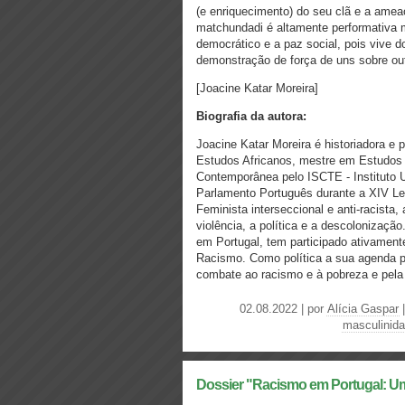
(e enriquecimento) do seu clã e a ameaç
matchundadi é altamente performativa
democrático e a paz social, pois vive d
demonstração de força de uns sobre ou
[Joacine Katar Moreira]
Biografia da autora:
Joacine Katar Moreira é historiadora e
Estudos Africanos, mestre em Estudos 
Contemporânea pelo ISCTE - Instituto U
Parlamento Português durante a XIV Leg
Feminista interseccional e anti-racist
violência, a política e a descolonizaçã
em Portugal, tem participado ativament
Racismo. Como política a sua agenda pa
combate ao racismo e à pobreza e pela l
02.08.2022 | por
Alícia Gaspar
masculinid
Dossier "Racismo em Portugal: U