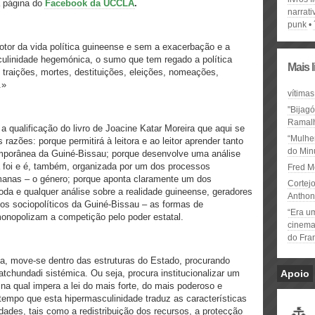
a página do
Facebook da UCCLA
.
narrati
punk
otor da vida política guineense e sem a exacerbação e a
culinidade hegemónica, o sumo que tem regado a política
Mais 
 traições, mortes, destituições, eleições, nomeações,
.»
vítimas
"Bijag
Ramal
a qualificação do livro de Joacine Katar Moreira que aqui se
“Mulhe
 razões: porque permitirá à leitora e ao leitor aprender tanto
do Minu
emporânea da Guiné-Bissau; porque desenvolve uma análise
ia foi e é, também, organizada por um dos processos
Fred M
manas – o género; porque aponta claramente um dos
Cortejo
toda e qualquer análise sobre a realidade guineense, geradores
Anthon
sos sociopolíticos da Guiné-Bissau – as formas de
“Era u
onopolizam a competição pelo poder estatal.
cinema 
do Fra
na, move-se dentro das estruturas do Estado, procurando
chundadi sistémica. Ou seja, procura institucionalizar um
Apoio
 qual impera a lei do mais forte, do mais poderoso e
empo que esta hipermasculinidade traduz as características
des, tais como a redistribuição dos recursos, a protecção