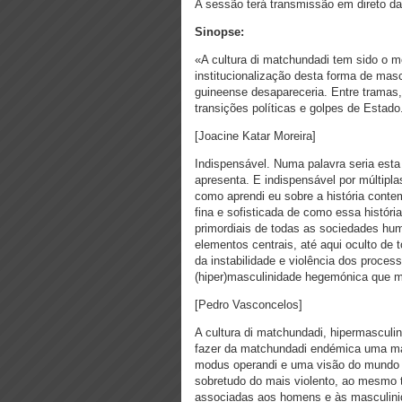
A sessão terá transmissão em direto d
Sinopse:
«A cultura di matchundadi tem sido o m
institucionalização desta forma de mas
guineense desapareceria. Entre tramas,
transições políticas e golpes de Estado
[Joacine Katar Moreira]
Indispensável. Numa palavra seria esta 
apresenta. E indispensável por múltiplas
como aprendi eu sobre a história cont
fina e sofisticada de como essa histór
primordiais de todas as sociedades hu
elementos centrais, até aqui oculto de 
da instabilidade e violência dos proces
(hiper)masculinidade hegemónica que m
[Pedro Vasconcelos]
A cultura di matchundadi, hipermasculi
fazer da matchundadi endémica uma mat
modus operandi e uma visão do mundo na
sobretudo do mais violento, ao mesmo t
associadas aos homens e às masculinida