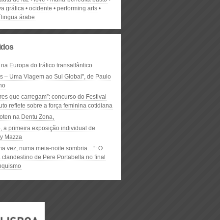
va gráfica
ocidente
performing arts
´lingua árabe
lidos
 na Europa do tráfico transatlântico
ós – Uma Viagem ao Sul Global", de Paulo
ho
res que carregam”: concurso do Festival
to reflete sobre a força feminina cotidiana
oten na Dentu Zona,
, a primeira exposição individual de
y Mazza
ma vez, numa meia-noite sombria…”: O
clandestino de Pere Portabella no final
nquismo