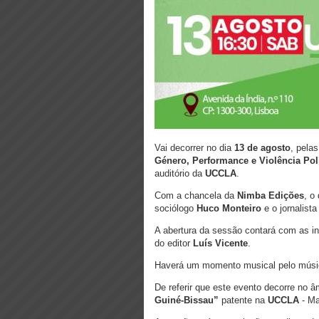
Vai decorrer no dia
13 de agosto
, pela
Género, Performance e Violência Pol
auditório da
UCCLA
.
Com a chancela da
Nimba Edições
, o
sociólogo
Huco Monteiro
e o jornalist
A abertura da sessão contará com as i
do editor
Luís Vicente
.
Haverá um momento musical pelo mús
De referir que este evento decorre no 
Guiné-Bissau”
patente na
UCCLA
- Ma