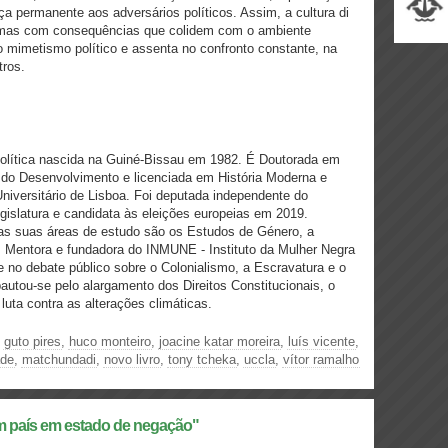
a permanente aos adversários políticos. Assim, a cultura di
 mas com consequências que colidem com o ambiente
o mimetismo político e assenta no confronto constante, na
tros.
 política nascida na Guiné-Bissau em 1982. É Doutorada em
do Desenvolvimento e licenciada em História Moderna e
niversitário de Lisboa. Foi deputada independente do
islatura e candidata às eleições europeias em 2019.
a, as suas áreas de estudo são os Estudos de Género, a
o. Mentora e fundadora do INMUNE - Instituto da Mulher Negra
e no debate público sobre o Colonialismo, a Escravatura e o
utou-se pelo alargamento dos Direitos Constitucionais, o
uta contra as alterações climáticas.
|
guto pires
,
huco monteiro
,
joacine katar moreira
,
luís vicente
,
ade
,
matchundadi
,
novo livro
,
tony tcheka
,
uccla
,
vítor ramalho
m país em estado de negação"