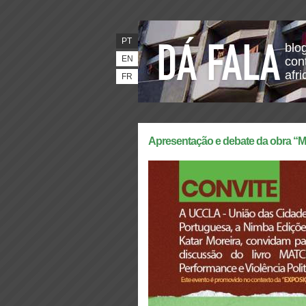
PT
blo
EN
con
afr
FR
Apresentação e debate da obra “