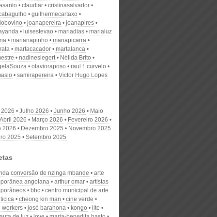
nasanto
claudiar
cristinasalvador
scabagulho
guilhermecartaxo
iobovino
joanapereira
joanapires
ayanda
luisestevao
mariadias
marialuz
ana
marianapinho
mariapicarra
rata
martacacador
martalanca
estre
nadinesiegert
Nélida Brito
gelaSouza
otavioraposo
raul f. curvelo
masio
samirapereira
Victor Hugo Lopes
 2026
Julho 2026
Junho 2026
Maio
Abril 2026
Março 2026
Fevereiro 2026
o 2026
Dezembro 2025
Novembro 2025
ro 2025
Setembro 2025
etas
nda conversão de nzinga mbande
arte
porânea angolana
arthur omar
artistas
mporâneos
bbc
centro municipal de arte
ticica
cheong kin man
cine verde
l workers
josé barahona
kongo
lite
flauta de luz
love
maria-benedita basto