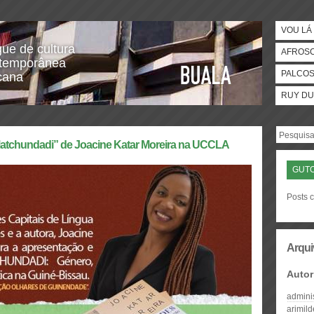
VOU LÁ 
gue de cultura
AFROS
temporânea
PALCO
icana
RUY DU
Matchundadi” de Joacine Katar Moreira na UCCLA
GUTO
Posts c
Arqui
Autor
admini
arimil