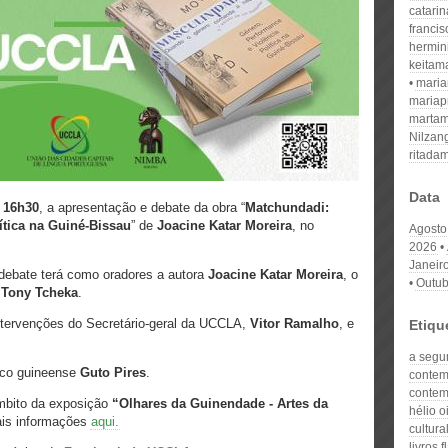
catari
franci
hermin
keitam
mari
mariap
martam
Nilzan
ritada
Data
s
16h30
, a apresentação e debate da obra “
Matchundadi:
ítica na Guiné-Bissau
” de
Joacine Katar Moreira
, no
Agosto
2026
Janeir
 debate terá como oradores a autora
Joacine Katar Moreira
, o
Outub
a
Tony Tcheka
.
ntervenções do Secretário-geral da UCCLA,
Vitor Ramalho
, e
Etiqu
a segu
ico guineense
Guto Pires
.
contem
conte
âmbito da exposição
“Olhares da Guinendade - Artes da
hélio oi
is informações
aqui.
cultura
livros 