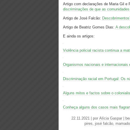
Artigo com declarações de Maria Gil e 
discriminações de que as comunidades
Artigo de José Falcão:
Descobrimentos?
Artigo de Beatriz Gomes Dias:
A descol
E ainda os artigos:
Violência policial racista continua a ma
Organismos nacionais e internacionais
Discriminação racial em Portugal: Os 
Alguns mitos e factos sobre o colonial
Conheça alguns dos casos mais flagrant
22.11.2021 | por
Alícia Gaspar
|
be
pires
,
josé falcão
,
mamado