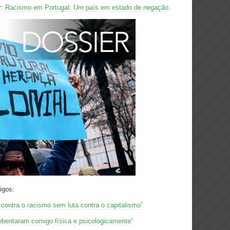
r:
Racismo em Portugal: Um país em estado de negação
.
igos:
 contra o racismo sem luta contra o capitalismo”
ebentaram comigo física e psicologicamente”