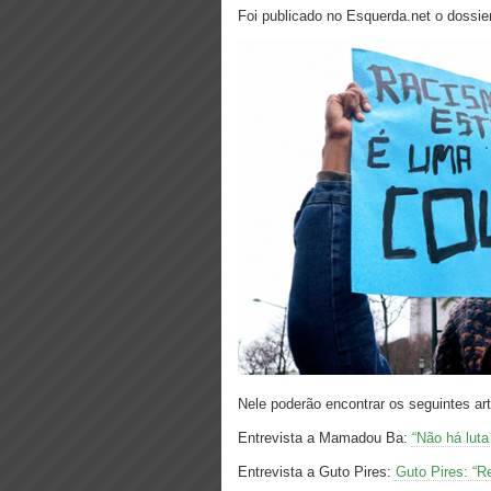
Foi publicado no Esquerda.net o dossie
Nele poderão encontrar os seguintes art
Entrevista a Mamadou Ba:
“Não há luta
Entrevista a Guto Pires:
Guto Pires: “R