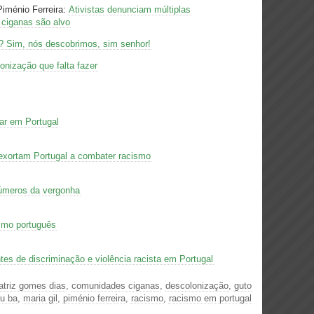
Piménio Ferreira:
Ativistas denunciam múltiplas
 ciganas são alvo
 Sim, nós descobrimos, sim senhor!
onização que falta fazer
tar em Portugal
 exortam Portugal a combater racismo
números da vergonha
ismo português
es de discriminação e violência racista em Portugal
atriz gomes dias
,
comunidades ciganas
,
descolonização
,
guto
u ba
,
maria gil
,
piménio ferreira
,
racismo
,
racismo em portugal