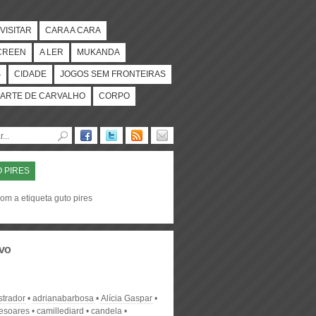
VISITAR
CARA A CARA
CREEN
A LER
MUKANDA
S
CIDADE
JOGOS SEM FRONTEIRAS
ARTE DE CARVALHO
CORPO
 PIRES
om a etiqueta guto pires
vo
strador
adrianabarbosa
Alícia Gaspar
desoares
camillediard
candela