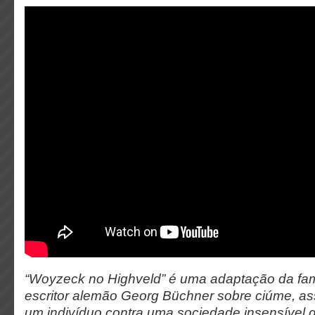
“Woyzeck no Highveld” é uma adaptação da fa
escritor alemão Georg Büchner sobre ciúme, ass
um indivíduo contra uma sociedade insensível