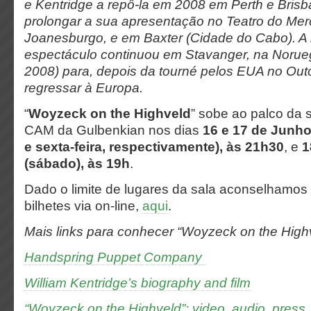
e Kentridge a repô-la em 2008 em Perth e Brisba
prolongar a sua apresentação no Teatro do Me
Joanesburgo, e em Baxter (Cidade do Cabo). A i
espectáculo continuou em Stavanger, na Noru
2008) para, depois da tourné pelos EUA no Out
regressar à Europa.
“
Woyzeck on the Highveld
” sobe ao palco da s
CAM da Gulbenkian nos dias
16 e
17 de Junho
e
sexta-feira, respectivamente), às 21h30
, e
1
(sábado), às 19h
.
Dado o limite de lugares da sala aconselhamos
bilhetes via on-line,
aqui
.
Mais links para conhecer “Woyzeck on the Highv
Handspring Puppet Company
William Kentridge’s biography and film
“Woyzeck on the Highveld”: video, audio, press,