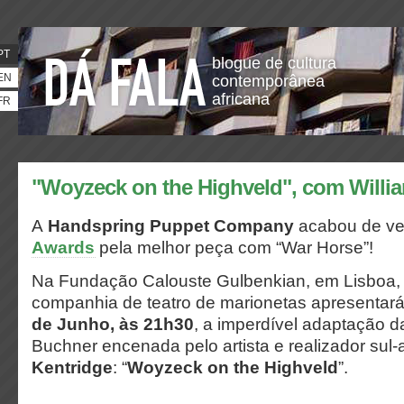
PT
blogue de cultura
EN
contemporânea
africana
FR
"Woyzeck on the Highveld", com Willi
A
Handspring Puppet Company
acabou de ve
Awards
pela melhor peça com “War Horse”!
Na Fundação Calouste Gulbenkian, em Lisboa,
companhia de teatro de marionetas apresentar
de Junho, às 21h30
, a imperdível adaptação 
Buchner encenada pelo artista e realizador sul-
Kentridge
: “
Woyzeck on the Highveld
”.