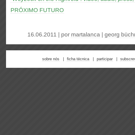
PRÓXIMO FUTURO
16.06.2011 | por
martalanca
|
georg büch
sobre nós
ficha técnica
participar
subscre