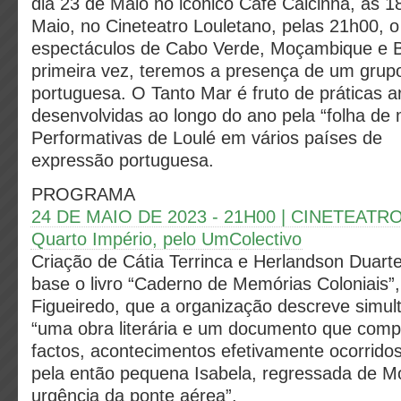
dia 23 de Maio no icónico Café Calcinha, às 1
Maio, no Cineteatro Louletano, pelas 21h00, o
espectáculos de Cabo Verde, Moçambique e Br
primeira vez, teremos a presença de um grup
portuguesa. O Tanto Mar é fruto de práticas ar
desenvolvidas ao longo do ano pela “folha de 
Performativas de Loulé em vários países de
expressão portuguesa.
PROGRAMA
24 DE MAIO DE 2023 - 21H00 | CINETEAT
Quarto Império, pelo UmColectivo
Criação de Cátia Terrinca e Herlandson Duarte
base o livro “Caderno de Memórias Coloniais”,
Figueiredo, que a organização descreve sim
“uma obra literária e um documento que comp
factos, acontecimentos efetivamente ocorrido
pela então pequena Isabela, regressada de 
urgência da ponte aérea”.