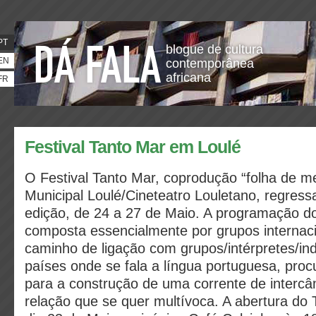
PT
blogue de cultura
EN
contemporânea
africana
FR
Festival Tanto Mar em Loulé
O Festival Tanto Mar, coprodução “folha de 
Municipal Loulé/Cineteatro Louletano, regress
edição, de 24 a 27 de Maio. A programação do
composta essencialmente por grupos internacio
caminho de ligação com grupos/intérpretes/ind
países onde se fala a língua portuguesa, proc
para a construção de uma corrente de interc
relação que se quer multívoca. A abertura do