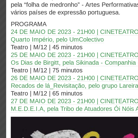
pela “folha de medronho” - Artes Performativ
vários países de expressão portuguesa.
PROGRAMA
24 DE MAIO DE 2023 - 21H00 | CINETEAT
Quarto Império, pelo UmColectivo
Teatro | M/12 | 45 minutos
25 DE MAIO DE 2023 - 21H00 | CINETEAT
Os Dias de Birgitt, pela Sikinada - Companhia
Teatro | M/12 | 75 minutos
26 DE MAIO DE 2023 - 21H00 | CINETEAT
Recados de lá_Revisitação, pelo grupo Lareira
Teatro | M/12 | 65 minutos
27 DE MAIO DE 2023 - 21H00 | CINETEAT
M.E.D.E.I.A, pela Tribo de Atuadores Ói Nóis 