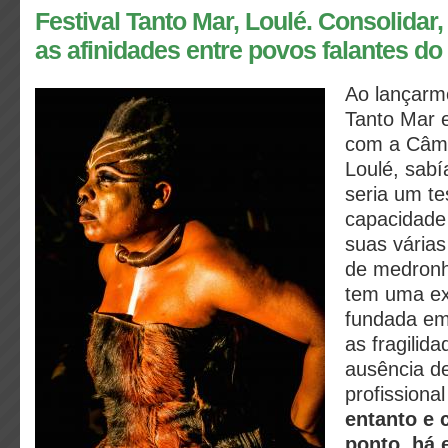
Festival Tanto Mar, Loulé. Consolidar,
as afinidades entre povos falantes d
Ao lançarm
Tanto Mar 
com a Câma
Loulé, sab
seria um te
capacidade 
suas várias
de medronh
tem uma exi
fundada em 
as fragilid
ausência d
profission
entanto e 
ponto, há 