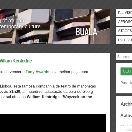
I'LL VISI
 of african
AFROS
temporary culture
STAGES
RUY DU
illiam Kentridge
GEO
u de vencer o
Tony Awards
pela melhor peça com
Posts 
Lisboa, esta famosa companhia de teatro de marionetas
o, às 21h30
, a imperdível adaptação da obra de Georg
dor sul-africano
William Kentridge
: “
Woyzeck on the
Archi
Auth
admini
arimil