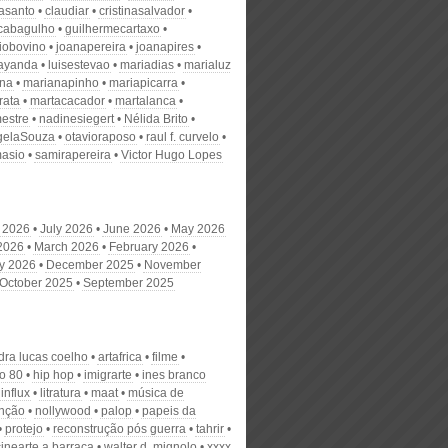
nasanto
claudiar
cristinasalvador
scabagulho
guilhermecartaxo
iobovino
joanapereira
joanapires
ayanda
luisestevao
mariadias
marialuz
ana
marianapinho
mariapicarra
rata
martacacador
martalanca
estre
nadinesiegert
Nélida Brito
gelaSouza
otavioraposo
raul f. curvelo
masio
samirapereira
Victor Hugo Lopes
 2026
July 2026
June 2026
May 2026
 2026
March 2026
February 2026
y 2026
December 2025
November
October 2025
September 2025
dra lucas coelho
artafrica
filme
o 80
hip hop
imigrarte
ines branco
influx
litratura
maat
música de
enção
nollywood
palop
papeis da
protejo
reconstrução pós guerra
tahrir
cinearte a barraca
walter d. mignolo
xxxx