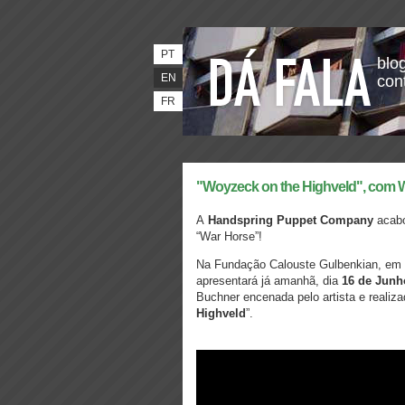
PT
blog
EN
con
FR
"Woyzeck on the Highveld", com W
A
Handspring Puppet Company
acabo
“War Horse”!
Na Fundação Calouste Gulbenkian, em 
apresentará já amanhã, dia
16 de Junh
Buchner encenada pelo artista e realiza
Highveld
”.