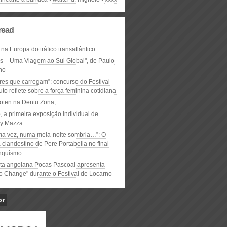
read
 na Europa do tráfico transatlântico
ós – Uma Viagem ao Sul Global", de Paulo
ho
res que carregam”: concurso do Festival
to reflete sobre a força feminina cotidiana
oten na Dentu Zona,
, a primeira exposição individual de
y Mazza
ma vez, numa meia-noite sombria…”: O
clandestino de Pere Portabella no final
nquismo
ta angolana Pocas Pascoal apresenta
to Change" durante o Festival de Locarno
or