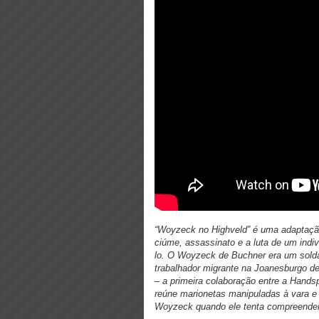
“Woyzeck no Highveld” é uma adaptaçã
ciúme, assassinato e a luta de um indi
lo. O Woyzeck de Buchner era um sold
trabalhador migrante na Joanesburgo de
– a primeira colaboração entre a Handsp
reúne marionetas manipuladas à vara e 
Woyzeck quando ele tenta compreender 