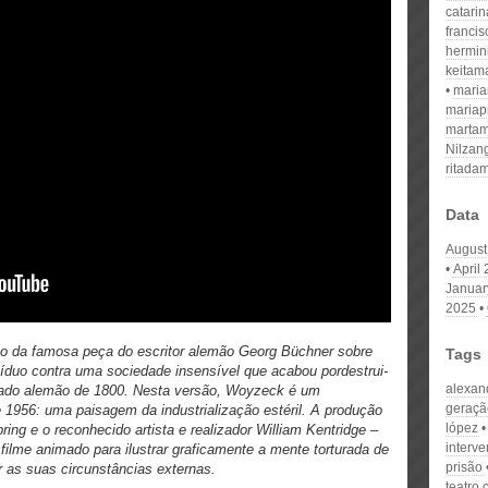
catari
franci
hermin
keitam
mari
mariap
martam
Nilzan
ritada
Data
August
April
Januar
2025
o da famosa peça do escritor alemão Georg Büchner sobre
Tags
víduo contra uma sociedade insensível que acabou pordestrui-
alexan
ado alemão de 1800. Nesta versão, Woyzeck é um
geraçã
 1956: uma paisagem da industrialização estéril. A produção
lópez
ring e o reconhecido artista e realizador William Kentridge –
interv
filme animado para ilustrar graficamente a mente torturada de
prisão
as suas circunstâncias externas.
teatro 