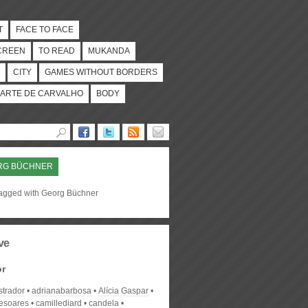
T
FACE TO FACE
CREEN
TO READ
MUKANDA
CITY
GAMES WITHOUT BORDERS
ARTE DE CARVALHO
BODY
RG BÜCHNER
tagged with Georg Büchner
ve
or
strador
adrianabarbosa
Alícia Gaspar
desoares
camillediard
candela