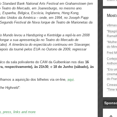
 no Standard Bank National Arts Festival em Grahamstown (em
o Teatro do Mercado, em Joanesburgo, no mesmo ano.
, Espanha, Bélgica, Escócia, Inglaterra, Hong Kong,
Most 
tados Unidos da América – onde, em 1994, no Joseph Papp
o Segundo Festival de Nova Iorque de Teatro de Marionetas da
vítimas
"Bijag
do Mundo levou a Handspring e Kentridge a repô-la em 2008
Ramal
rolongar a sua apresentação no Teatro do Mercado de
“Mulhe
bo). A itinerância do espectáculo continuou em Stavanger,
do Minu
epois da tourné pelos EUA no Outono de 2009, regressar
Fred M
Cortejo
alco da sala polivalente do CAM da Gulbenkian nos dias
16
Anthon
ra, respectivamente), às 21h30
, e
18 de Junho (sábado), às
“Era u
cinema 
do Fra
lhamos a aquisição dos bilhetes via on-line,
aqui
.
Cineas
he Highveld”:
"Time 
Spons
, press, links and more