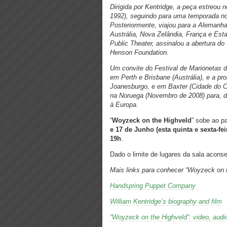
Dirigida por Kentridge, a peça estreou
1992), seguindo para uma temporada n
Posteriormente, viajou para a Alemanha
Austrália, Nova Zelândia, França e Es
Public Theater, assinalou a abertura d
Henson Foundation.
Um convite do Festival de Marionetas 
em Perth e Brisbane (Austrália), e a p
Joanesburgo, e em Baxter (Cidade do Ca
na Noruega (Novembro de 2008) para, d
à Europa.
“
Woyzeck on the Highveld
” sobe ao p
e
17 de Junho (esta
quinta e
sexta-fei
19h
.
Dado o limite de lugares da sala aconse
Mais links para conhecer “Woyzeck on t
Handspring Puppet Company
William Kentridge’s biography and film
“Woyzeck on the Highveld”: video, audio