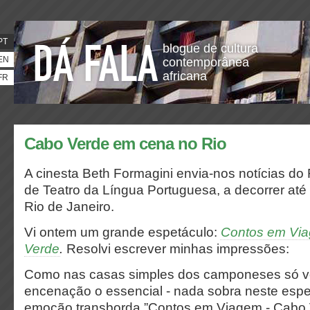
PT
blogue de cultura
EN
contemporânea
africana
FR
Cabo Verde em cena no Rio
A cinesta Beth Formagini envia-nos notícias do
de Teatro da Língua Portuguesa, a decorrer até
Rio de Janeiro.
Vi ontem um grande espetáculo:
Contos em Via
Verde
.
Resolvi escrever minhas impressões:
Como nas casas simples dos camponeses só v
encenação o essencial - nada sobra neste espe
emoção transborda.”Contos em Viagem - Cabo 