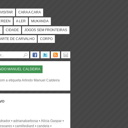
VISITAR
CARA A CARA
CREEN
A LER
MUKANDA
S
CIDADE
JOGOS SEM FRONTEIRAS
ARTE DE CARVALHO
CORPO
NDO MANUEL CALDEIRA
com a etiqueta Arlindo Manuel Caldeira
vo
strador
adrianabarbosa
Alícia Gaspar
desoares
camillediard
candela