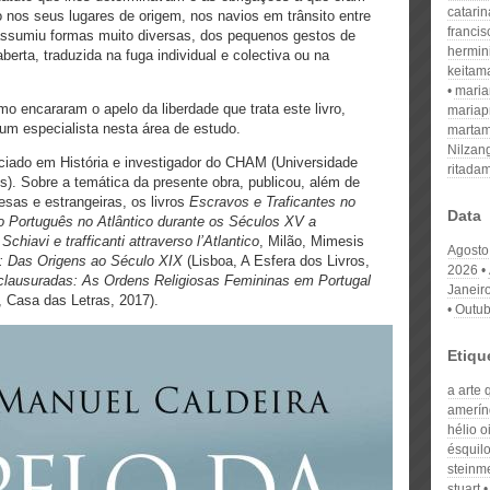
catari
o nos seus lugares de origem, nos navios em trânsito entre
franci
 assumiu formas muito diversas, dos pequenos gestos de
hermin
aberta, traduzida na fuga individual e colectiva ou na
keitam
mari
o encararam o apelo da liberdade que trata este livro,
mariap
 um especialista nesta área de estudo.
martam
Nilzan
ciado em História e investigador do CHAM (Universidade
ritada
). Sobre a temática da presente obra, publicou, além de
esas e estrangeiras, os livros
Escravos e Traficantes no
Data
o Português no Atlântico durante os Séculos XV a
;
Schiavi e trafficanti attraverso l’Atlantico
, Milão, Mimesis
Agosto
: Das Origens ao Século XIX
(Lisboa, A Esfera dos Livros,
2026
lausuradas: As Ordens Religiosas Femininas em Portugal
Janeir
, Casa das Letras, 2017).
Outub
Etiqu
a arte 
amerín
hélio oi
ésquil
steinm
stuart