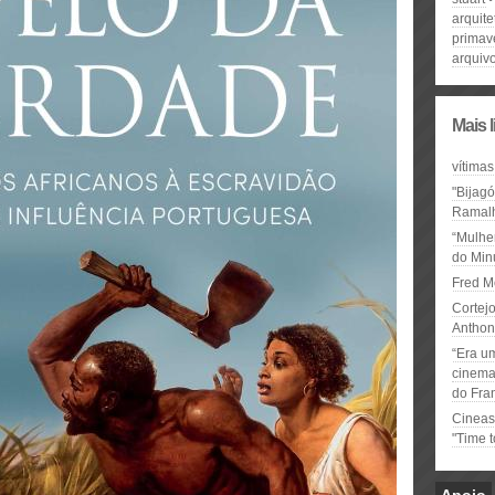
arquite
primav
arquiv
Mais 
vítimas
"Bijag
Ramal
“Mulhe
do Minu
Fred M
Cortejo
Anthon
“Era u
cinema 
do Fra
Cineas
"Time 