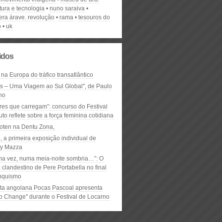
tura e tecnologia
nuno saraiva
era árave. revolução
rama
tesouros do
o
uk
lidos
 na Europa do tráfico transatlântico
ós – Uma Viagem ao Sul Global", de Paulo
ho
res que carregam”: concurso do Festival
to reflete sobre a força feminina cotidiana
oten na Dentu Zona,
, a primeira exposição individual de
y Mazza
ma vez, numa meia-noite sombria…”: O
clandestino de Pere Portabella no final
nquismo
ta angolana Pocas Pascoal apresenta
to Change" durante o Festival de Locarno