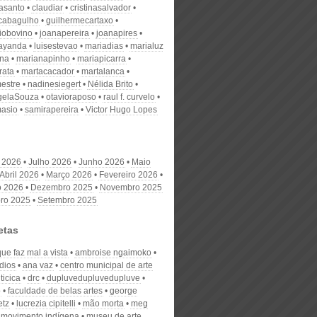
nasanto
claudiar
cristinasalvador
scabagulho
guilhermecartaxo
iobovino
joanapereira
joanapires
ayanda
luisestevao
mariadias
marialuz
ana
marianapinho
mariapicarra
rata
martacacador
martalanca
estre
nadinesiegert
Nélida Brito
gelaSouza
otavioraposo
raul f. curvelo
masio
samirapereira
Victor Hugo Lopes
 2026
Julho 2026
Junho 2026
Maio
Abril 2026
Março 2026
Fevereiro 2026
o 2026
Dezembro 2025
Novembro 2025
ro 2025
Setembro 2025
etas
que faz mal a vista
ambroise ngaimoko
dios
ana vaz
centro municipal de arte
ticica
drc
dupluvedupluvedupluve
o
faculdade de belas artes
george
etz
lucrezia cipitelli
mão morta
meg
movimento indígena
museu de arte