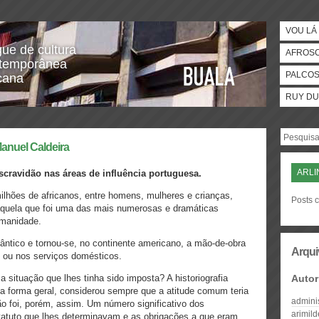
VOU LÁ 
gue de cultura
AFROS
temporânea
PALCO
icana
RUY DU
Manuel Caldeira
ARLI
escravidão nas áreas de influência portuguesa.
lhões de africanos, entre homens, mulheres e crianças,
Posts 
naquela que foi uma das mais numerosas e dramáticas
umanidade.
lântico e tornou-se, no continente americano, a mão-de-obra
Arqui
 ou nos serviços domésticos.
ituação que lhes tinha sido imposta? A historiografia
Autor
ma forma geral, considerou sempre que a atitude comum teria
admini
o foi, porém, assim. Um número significativo dos
arimil
tatuto que lhes determinavam e as obrigações a que eram