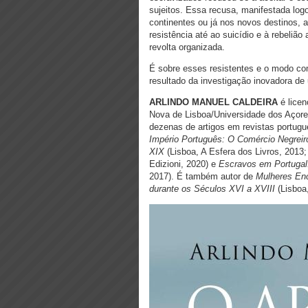
sujeitos. Essa recusa, manifestada log
continentes ou já nos novos destinos,
resistência até ao suicídio e à rebelião 
revolta organizada.
É sobre esses resistentes e o modo com
resultado da investigação inovadora de
ARLINDO MANUEL CALDEIRA
é licen
Nova de Lisboa/Universidade dos Açores
dezenas de artigos em revistas portugu
Império Português: O Comércio Negreir
XIX
(Lisboa, A Esfera dos Livros, 2013
Edizioni, 2020) e
Escravos em Portugal
2017). É também autor de
Mulheres Enc
durante os Séculos XVI a XVIII
(Lisboa