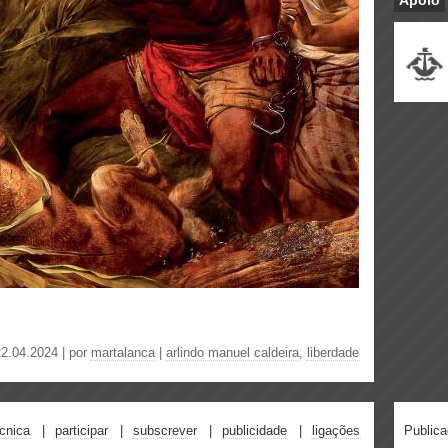
Apoio
22.04.2024 | por
martalanca
|
arlindo manuel caldeira
,
liberdade
écnica
participar
subscrever
publicidade
ligações
Public