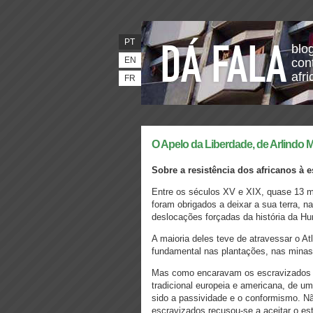
PT
blo
EN
con
afr
FR
O Apelo da Liberdade, de Arlindo 
Sobre a resistência dos africanos à 
Entre os séculos XV e XIX, quase 13 mi
foram obrigados a deixar a sua terra, 
deslocações forçadas da história da H
A maioria deles teve de atravessar o At
fundamental nas plantações, nas minas
Mas como encaravam os escravizados a s
tradicional europeia e americana, de u
sido a passividade e o conformismo. Nã
escravizados recusou-se a aceitar o es