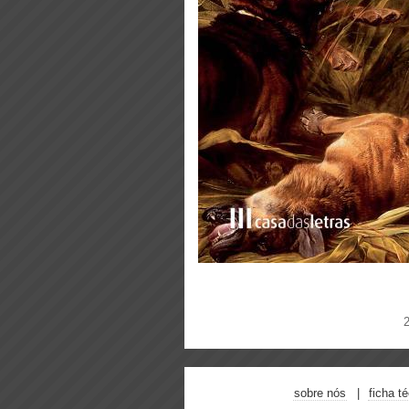
sobre nós
ficha t